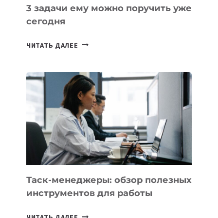
3 задачи ему можно поручить уже
сегодня
ИИ-
ЧИТАТЬ ДАЛЕЕ
АССИСТЕНТ
ДЛЯ
БИЗНЕСА:
КАКИЕ
3
ЗАДАЧИ
ЕМУ
МОЖНО
ПОРУЧИТЬ
УЖЕ
СЕГОДНЯ
Таск-менеджеры: обзор полезных
инструментов для работы
ТАСК-
ЧИТАТЬ ДАЛЕЕ