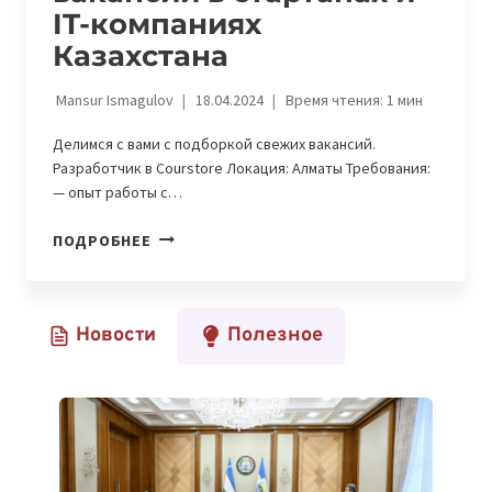
IT-компаниях
Казахстана
Mansur Ismagulov
18.04.2024
Время чтения:
1
мин
Делимся с вами с подборкой свежих вакансий.
Разработчик в Courstore Локация: Алматы Требования:
— опыт работы с…
KOLESA
ПОДРОБНЕЕ
GROUP
И
HUAWEI
Новости
Полезное
TECHNOLOGIES
KAZAKHSTAN:
АКТУАЛЬНЫЕ
ВАКАНСИИ
В
СТАРТАПАХ
И