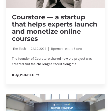
Courstore — a startup
that helps experts launch
and monetize online
courses
The Tech
24.12.2024
Время чтения:
5
мин
The founder of Courstore shared how the project was
created and the challenges faced along the…
COURSTORE
ПОДРОБНЕЕ
—
A
STARTUP
THAT
HELPS
EXPERTS