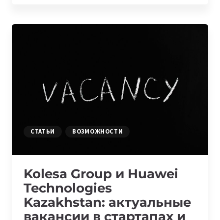
СТАРТАП,
КОТОРЫЙ
ПОМОГАЕТ
ЭКСПЕРТАМ
ЗАПУСТИТЬ
ОНЛАЙН-
КУРСЫ
И
ЗАРАБАТЫВАТЬ
НА
НИХ
СТАТЬИ
ВОЗМОЖНОСТИ
Kolesa Group и Huawei
Technologies
Kazakhstan: актуальные
вакансии в стартапах и