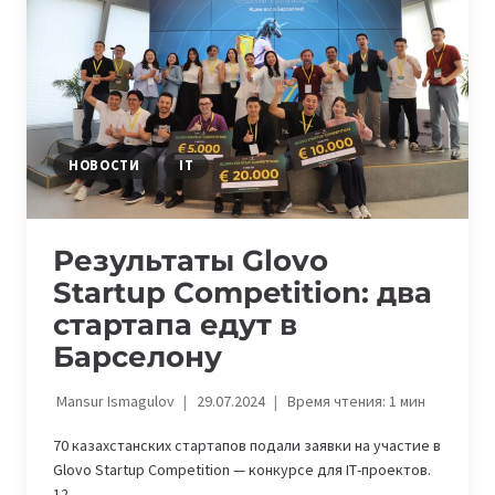
LAUNCH
AND
MONETIZE
ONLINE
COURSES
НОВОСТИ
IT
Результаты Glovo
Startup Competition: два
стартапа едут в
Барселону
Mansur Ismagulov
29.07.2024
Время чтения:
1
мин
70 казахстанских стартапов подали заявки на участие в
Glovo Startup Competition — конкурсе для ІТ-проектов.
12…