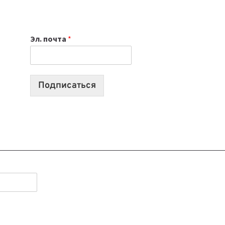
НОУТБУК
ВЫБРАТЬ
К
Эл. почта
*
УЧЕБНОМУ
ГОДУ
2026:
10
Подписаться
ЛУЧШИХ
МОДЕЛЕЙ
ДЛЯ
УЧЕБЫ