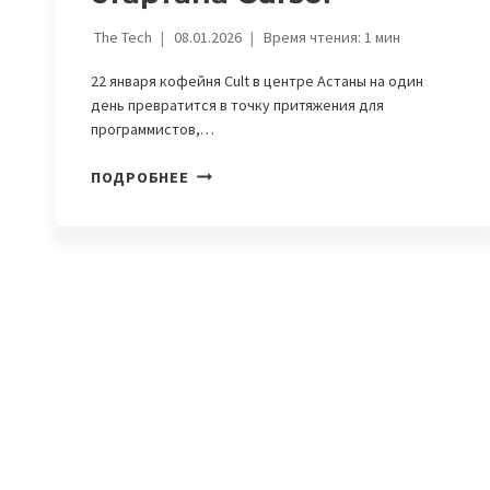
The Tech
08.01.2026
Время чтения:
1
мин
22 января кофейня Cult в центре Астаны на один
день превратится в точку притяжения для
программистов,…
В
ПОДРОБНЕЕ
АСТАНЕ
ПРОЙДЕТ
ПЕРВЫЙ
CAFÉ
ИВЕНТ
ОТ
АМЕРИКАНСКОГО
СТАРТАПА
CURSOR