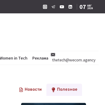
07
АВГ
2026
Women in Tech
Реклама
thetech@wecom.agency
Новости
Полезное