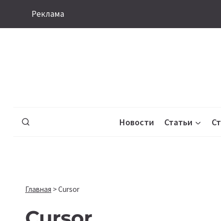
Перейти
Реклама
к
содержимому
Новости
Статьи
С
Главная
>
Cursor
Cursor