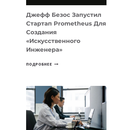
НА
MACOS
Джефф Безос Запустил
И
LINUX
Стартап Prometheus Для
Создания
«искусственного
Инженера»
ДЖЕФФ
ПОДРОБНЕЕ
БЕЗОС
ЗАПУСТИЛ
СТАРТАП
PROMETHEUS
ДЛЯ
СОЗДАНИЯ
«ИСКУССТВЕННОГО
ИНЖЕНЕРА»