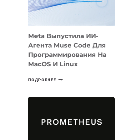
НА
SIGGRAPH
2026
Meta Выпустила ИИ-
Агента Muse Code Для
Программирования На
MacOS И Linux
META
ПОДРОБНЕЕ
ВЫПУСТИЛА
ИИ-
АГЕНТА
MUSE
CODE
ДЛЯ
ПРОГРАММИРОВАНИЯ