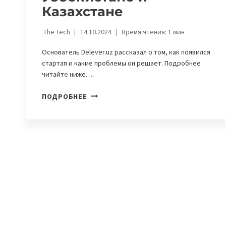
Казахстане
The Tech
14.10.2024
Время чтения:
1
мин
Основатель Delever.uz рассказал о том, как появился
стартап и какие проблемы он решает. Подробнее
читайте ниже….
DELEVER.UZ
ПОДРОБНЕЕ
—
СТАРТАП,
КОТОРЫЙ
ЗАНИМАЕТСЯ
ДОСТАВКОЙ
ЕДЫ
В
УЗБЕКИСТАНЕ
И
КАЗАХСТАНЕ