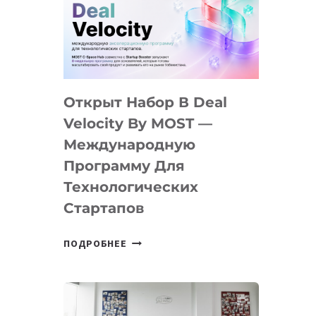
AI
YOUTH
CAMP
ДАЛ
30
Открыт Набор В Deal
ПОДРОСТКАМ
БИЛЕТ
Velocity By MOST —
В
Международную
IT-
Программу Для
ПРЕДПРИНИМАТЕЛЬСТВО
Технологических
Стартапов
ОТКРЫТ
ПОДРОБНЕЕ
НАБОР
В
DEAL
VELOCITY