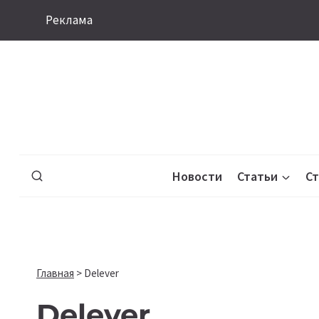
Перейти
Реклама
к
содержимому
Новости
Статьи
С
Главная
>
Delever
Delever