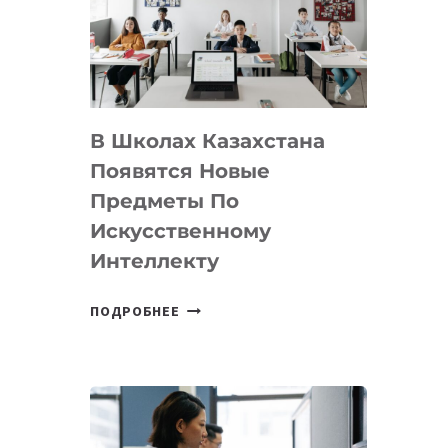
BY
MOST
—
МЕЖДУНАРОДНУЮ
ПРОГРАММУ
В Школах Казахстана
ДЛЯ
ТЕХНОЛОГИЧЕСКИХ
Появятся Новые
СТАРТАПОВ
Предметы По
Искусственному
Интеллекту
В
ПОДРОБНЕЕ
ШКОЛАХ
КАЗАХСТАНА
ПОЯВЯТСЯ
НОВЫЕ
ПРЕДМЕТЫ