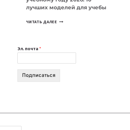
лучших моделей для учебы
КАКОЙ
ЧИТАТЬ ДАЛЕЕ
НОУТБУК
ВЫБРАТЬ
К
Эл. почта
*
УЧЕБНОМУ
ГОДУ
2026:
10
Подписаться
ЛУЧШИХ
МОДЕЛЕЙ
ДЛЯ
УЧЕБЫ