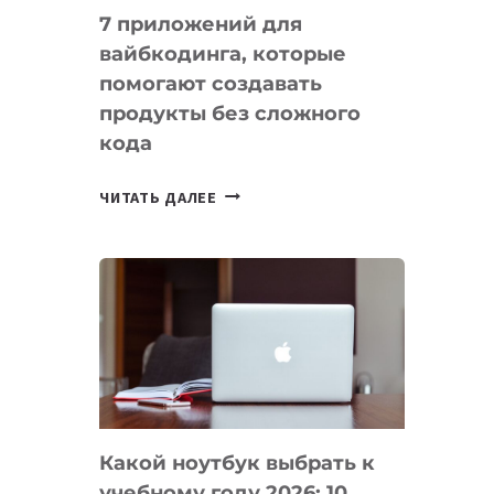
7 приложений для
вайбкодинга, которые
помогают создавать
продукты без сложного
кода
7
ЧИТАТЬ ДАЛЕЕ
ПРИЛОЖЕНИЙ
ДЛЯ
ВАЙБКОДИНГА,
КОТОРЫЕ
ПОМОГАЮТ
СОЗДАВАТЬ
ПРОДУКТЫ
БЕЗ
СЛОЖНОГО
Какой ноутбук выбрать к
КОДА
учебному году 2026: 10