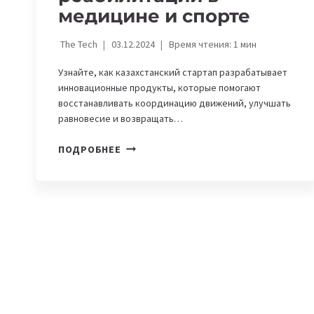
медицине и спорте
The Tech
03.12.2024
Время чтения:
1
мин
Узнайте, как казахстанский стартап разрабатывает
инновационные продукты, которые помогают
восстанавливать координацию движений, улучшать
равновесие и возвращать…
MIRAI
ПОДРОБНЕЕ
TECH
—
СТАРТАП,
КОТОРЫЙ
МЕНЯЕТ
ПОДХОД
К
РЕАБИЛИТАЦИИ
В
МЕДИЦИНЕ