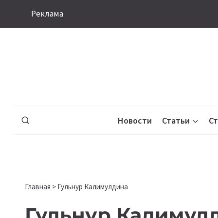
Перейти
Реклама
к
содержимому
Новости
Статьи
С
Главная
>
Гульнур Калимулдина
Гульнур Калимул