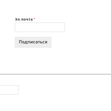
НОУТБУК
ВЫБРАТЬ
К
Эл. почта
*
УЧЕБНОМУ
ГОДУ
2026:
10
Подписаться
ЛУЧШИХ
МОДЕЛЕЙ
ДЛЯ
УЧЕБЫ