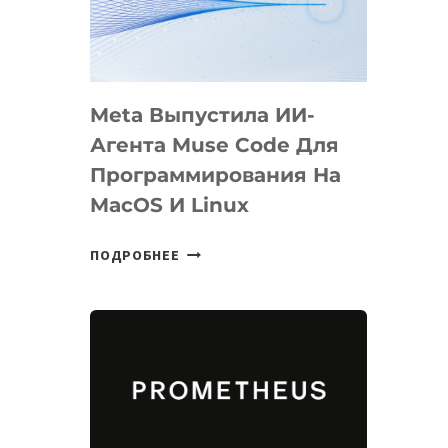
НА
SIGGRAPH
2026
Meta Выпустила ИИ-
Агента Muse Code Для
Программирования На
MacOS И Linux
META
ПОДРОБНЕЕ
ВЫПУСТИЛА
ИИ-
АГЕНТА
MUSE
CODE
ДЛЯ
ПРОГРАММИРОВАНИЯ