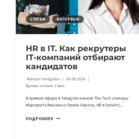
СТАТЬИ
ИНТЕРВЬЮ
HR в IT. Как рекрутеры
IT-компаний отбирают
кандидатов
Mansur Ismagulov
03.06.2024
Время чтения:
1
мин
В прямом эфире в Telegram-канале The Tech спикеры
Маргарита Мысина и Лилия Лирола, HR в DataArt,…
HR
ПОДРОБНЕЕ
В
IT.
КАК