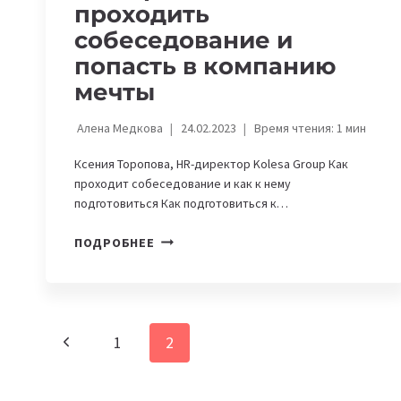
проходить
собеседование и
попасть в компанию
мечты
Алена Медкова
24.02.2023
Время чтения:
1
мин
Ксения Торопова, HR-директор Kolesa Group Как
проходит собеседование и как к нему
подготовиться Как подготовиться к…
КАК
ПОДРОБНЕЕ
ПРАВИЛЬНО
ПРОХОДИТЬ
СОБЕСЕДОВАНИЕ
И
Навигация
Предыдущая
1
2
ПОПАСТЬ
В
по
страница
КОМПАНИЮ