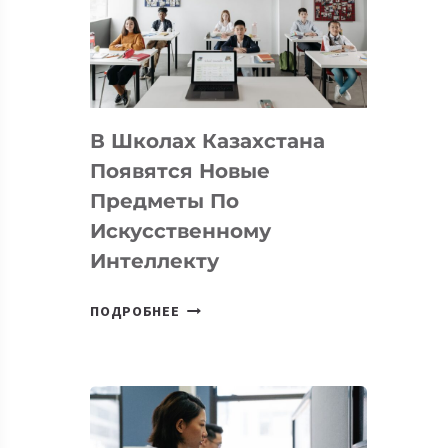
BY
MOST
—
МЕЖДУНАРОДНУЮ
ПРОГРАММУ
В Школах Казахстана
ДЛЯ
ТЕХНОЛОГИЧЕСКИХ
Появятся Новые
СТАРТАПОВ
Предметы По
Искусственному
Интеллекту
В
ПОДРОБНЕЕ
ШКОЛАХ
КАЗАХСТАНА
ПОЯВЯТСЯ
НОВЫЕ
ПРЕДМЕТЫ