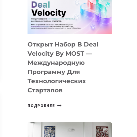
AI
YOUTH
CAMP
ДАЛ
30
Открыт Набор В Deal
ПОДРОСТКАМ
БИЛЕТ
Velocity By MOST —
В
Международную
IT-
Программу Для
ПРЕДПРИНИМАТЕЛЬСТВО
Технологических
Стартапов
ОТКРЫТ
ПОДРОБНЕЕ
НАБОР
В
DEAL
VELOCITY