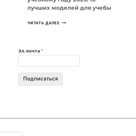
лучших моделей для учебы
КАКОЙ
ЧИТАТЬ ДАЛЕЕ
НОУТБУК
ВЫБРАТЬ
К
Эл. почта
*
УЧЕБНОМУ
ГОДУ
2026:
10
Подписаться
ЛУЧШИХ
МОДЕЛЕЙ
ДЛЯ
УЧЕБЫ