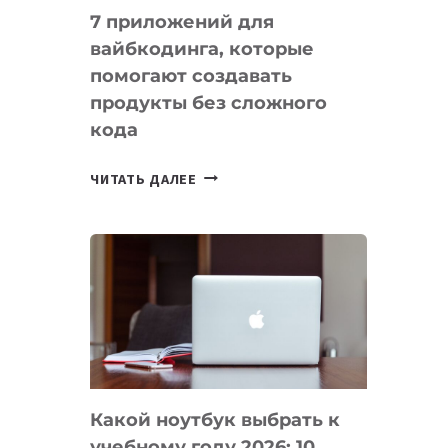
7 приложений для
вайбкодинга, которые
помогают создавать
продукты без сложного
кода
7
ЧИТАТЬ ДАЛЕЕ
ПРИЛОЖЕНИЙ
ДЛЯ
ВАЙБКОДИНГА,
КОТОРЫЕ
ПОМОГАЮТ
СОЗДАВАТЬ
ПРОДУКТЫ
БЕЗ
СЛОЖНОГО
Какой ноутбук выбрать к
КОДА
учебному году 2026: 10