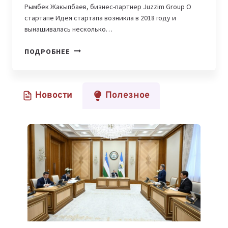
Рымбек Жакыпбаев, бизнес-партнер Juzzim Group О
стартапе Идея стартапа возникла в 2018 году и
вынашивалась несколько…
JUZZIM
ПОДРОБНЕЕ
—
СОЦИАЛЬНАЯ
СЕТЬ,
Новости
Полезное
НАПРАВЛЕННАЯ
НА
СОХРАНЕНИЕ
ТРАДИЦИЙ
НАРОДОВ
ЦЕНТРАЛЬНОЙ
АЗИИ ​