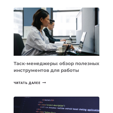
ДЛЯ
БИЗНЕСА:
КАКИЕ
3
ЗАДАЧИ
ЕМУ
МОЖНО
ПОРУЧИТЬ
УЖЕ
СЕГОДНЯ
Таск-менеджеры: обзор полезных
инструментов для работы
ТАСК-
ЧИТАТЬ ДАЛЕЕ
МЕНЕДЖЕРЫ:
ОБЗОР
ПОЛЕЗНЫХ
ИНСТРУМЕНТОВ
ДЛЯ