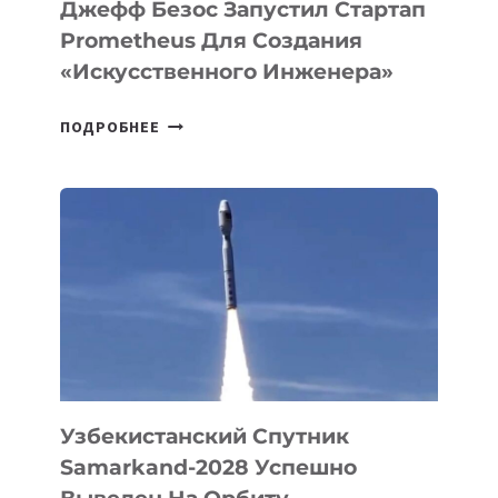
LINUX
Джефф Безос Запустил Стартап
Prometheus Для Создания
«искусственного Инженера»
ДЖЕФФ
ПОДРОБНЕЕ
БЕЗОС
ЗАПУСТИЛ
СТАРТАП
PROMETHEUS
ДЛЯ
СОЗДАНИЯ
«ИСКУССТВЕННОГО
ИНЖЕНЕРА»
Узбекистанский Спутник
Samarkand-2028 Успешно