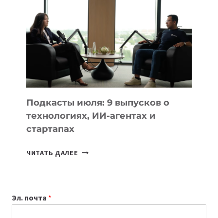
К
УЧЕБНОМУ
ГОДУ
2026:
10
ЛУЧШИХ
МОДЕЛЕЙ
ДЛЯ
УЧЕБЫ
Подкасты июля: 9 выпусков о
технологиях, ИИ-агентах и
стартапах
ПОДКАСТЫ
ЧИТАТЬ ДАЛЕЕ
ИЮЛЯ:
9
ВЫПУСКОВ
Эл. почта
*
О
ТЕХНОЛОГИЯХ,