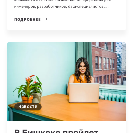
инженеров, разработчиков, data-специалистов,…
В
ПОДРОБНЕЕ
АПРЕЛЕ
СОСТОИТСЯ
МАСШТАБНОЕ
МЕРОПРИЯТИЕ
ОТ
BEELINE
КАЗАХСТАН
—
BEETECH
CONF
НОВОСТИ
В Бишкеке пройдет