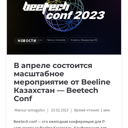
В
АСТАНЕ
И
В
ОНЛАЙНЕ
НОВОСТИ
В апреле состоится
масштабное
мероприятие от Beeline
Казахстан — Beetech
Conf
Mansur Ismagulov
23.02.2023
Время чтения:
1
мин
Beetech conf — это ежегодная конференция для IT-
комьюнити от Beeline Казахстан. Конференция для