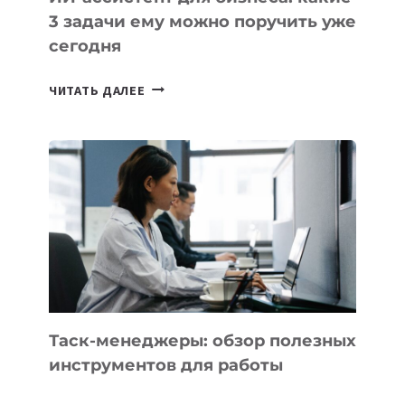
3 задачи ему можно поручить уже
сегодня
ИИ-
ЧИТАТЬ ДАЛЕЕ
АССИСТЕНТ
ДЛЯ
БИЗНЕСА:
КАКИЕ
3
ЗАДАЧИ
ЕМУ
МОЖНО
ПОРУЧИТЬ
УЖЕ
СЕГОДНЯ
Таск-менеджеры: обзор полезных
инструментов для работы
ТАСК-