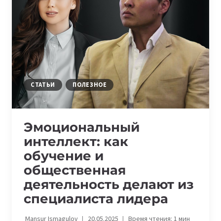
ВНУТРЕННЕМУ
КРИЗИСУ
В
БИЗНЕСЕ
СТАТЬИ
ПОЛЕЗНОЕ
Эмоциональный
интеллект: как
обучение и
общественная
деятельность делают из
специалиста лидера
Mansur Ismagulov
20.05.2025
Время чтения:
1
мин