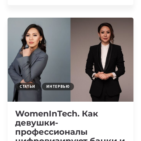
ПРЕВРАЩАЕТ
ЦЕЛИ
В
ДОСТИЖЕНИЯ:
3
РЕАЛЬНЫЕ
ИСТОРИИ
СТАТЬИ
ИНТЕРВЬЮ
WomenInTech. Как
девушки-
профессионалы
цифровизируют банки и