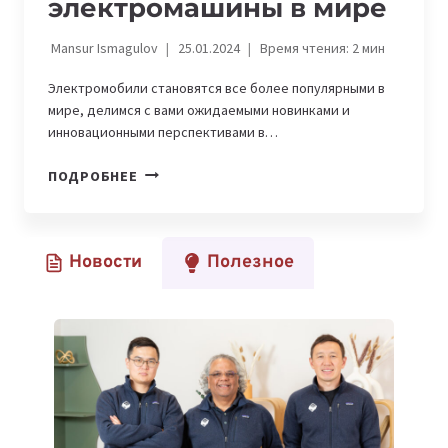
электромашины в мире
Mansur Ismagulov
25.01.2024
Время чтения:
2
мин
Электромобили становятся все более популярными в
мире, делимся с вами ожидаемыми новинками и
инновационными перспективами в…
MERCEDES-
ПОДРОБНЕЕ
BENZ
EQG
И
Новости
Полезное
CADILLAC
CELESTIQ:
САМЫЕ
ОЖИДАЕМЫЕ
ЭЛЕКТРОМАШИНЫ
В
МИРЕ