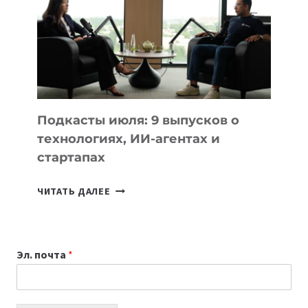
ГОДУ
2026:
10
ЛУЧШИХ
МОДЕЛЕЙ
ДЛЯ
УЧЕБЫ
Подкасты июля: 9 выпусков о
технологиях, ИИ-агентах и
стартапах
ПОДКАСТЫ
ЧИТАТЬ ДАЛЕЕ
ИЮЛЯ:
9
ВЫПУСКОВ
Эл. почта
*
О
ТЕХНОЛОГИЯХ,
ИИ-
АГЕНТАХ