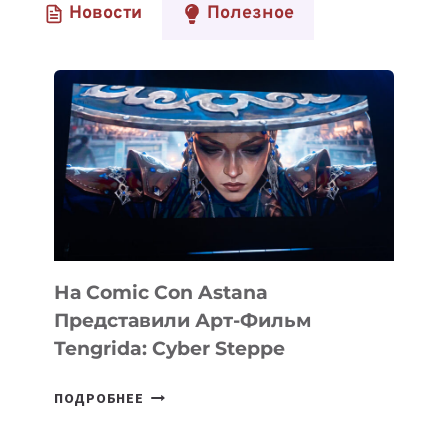
Новости
Полезное
ОБЗОР
НА
КАЗАХСТАНСКИЙ
ФИЛИАЛ
МГУ
ИМЕНИ
М.В.ЛОМОНОСОВА
На Comic Con Astana
Представили Арт-Фильм
Tengrida: Cyber Steppe
НА
ПОДРОБНЕЕ
COMIC
CON