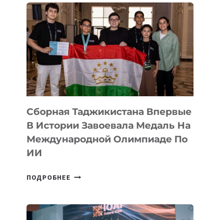
ASTANA
ПРЕДСТАВИЛИ
АРТ-
ФИЛЬМ
TENGRIDA:
CYBER
STEPPE
Сборная Таджикистана Впервые
В Истории Завоевала Медаль На
Международной Олимпиаде По
ИИ
СБОРНАЯ
ПОДРОБНЕЕ
ТАДЖИКИСТАНА
ВПЕРВЫЕ
В