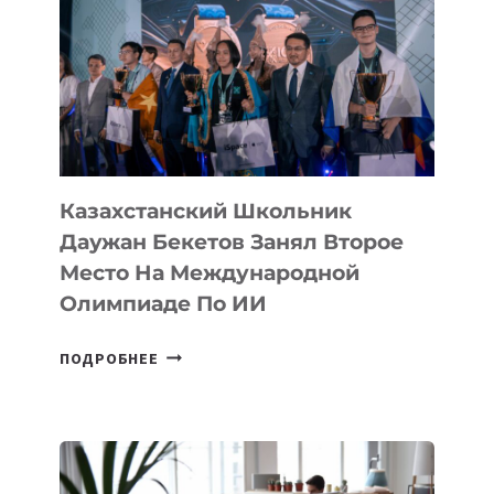
ИСТОРИИ
ЗАВОЕВАЛА
МЕДАЛЬ
НА
МЕЖДУНАРОДНОЙ
ОЛИМПИАДЕ
ПО
ИИ
Казахстанский Школьник
Даужан Бекетов Занял Второе
Место На Международной
Олимпиаде По ИИ
КАЗАХСТАНСКИЙ
ПОДРОБНЕЕ
ШКОЛЬНИК
ДАУЖАН
БЕКЕТОВ
ЗАНЯЛ
ВТОРОЕ