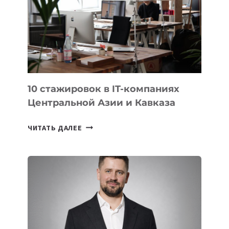
МЕСТО
НА
МЕЖДУНАРОДНОЙ
ОЛИМПИАДЕ
ПО
ИИ
10 стажировок в IT-компаниях
Центральной Азии и Кавказа
10
ЧИТАТЬ ДАЛЕЕ
СТАЖИРОВОК
В
IT-
КОМПАНИЯХ
ЦЕНТРАЛЬНОЙ
АЗИИ
И
КАВКАЗА