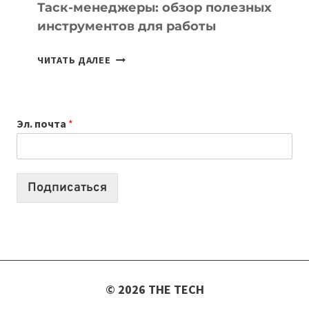
СЕГОДНЯ
Таск-менеджеры: обзор полезных
инструментов для работы
ТАСК-
ЧИТАТЬ ДАЛЕЕ
МЕНЕДЖЕРЫ:
ОБЗОР
ПОЛЕЗНЫХ
Эл. почта
*
ИНСТРУМЕНТОВ
ДЛЯ
РАБОТЫ
Подписаться
© 2026 THE TECH