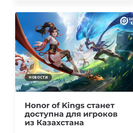
WARZONE
MOBILE
ВЫЙДЕТ
ПО
ВСЕМУ
МИРУ
21
МАРТА
НОВОСТИ
Honor of Kings станет
доступна для игроков
из Казахстана