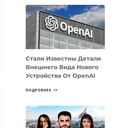
ОПРЕДЕЛЕНЫ
ПРИОРИТЕТНЫЕ
ЗАДАЧИ
ПО
РАЗВИТИЮ
ЭКОСИСТЕМЫ
ИСКУССТВЕННОГО
ИНТЕЛЛЕКТА
Стали Известны Детали
Внешнего Вида Нового
Устройства От OpenAI
СТАЛИ
ПОДРОБНЕЕ
ИЗВЕСТНЫ
ДЕТАЛИ
ВНЕШНЕГО
ВИДА
НОВОГО