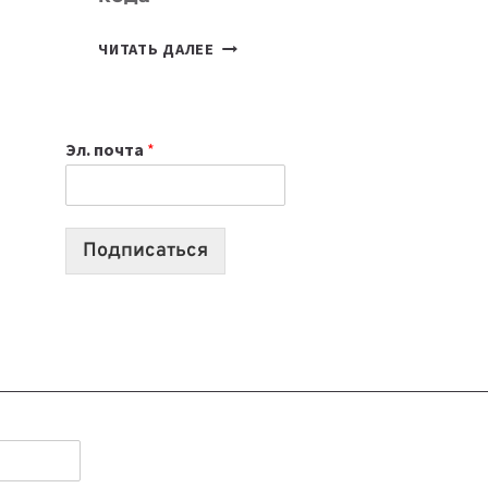
7
ЧИТАТЬ ДАЛЕЕ
ПРИЛОЖЕНИЙ
ДЛЯ
ВАЙБКОДИНГА,
Эл. почта
*
КОТОРЫЕ
ПОМОГАЮТ
СОЗДАВАТЬ
ПРОДУКТЫ
Подписаться
БЕЗ
СЛОЖНОГО
КОДА