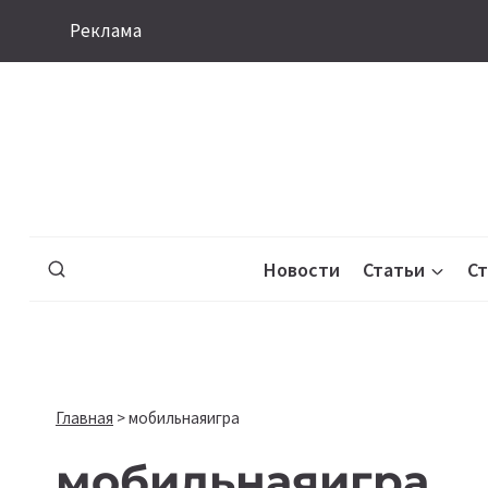
Перейти
Реклама
к
содержимому
Новости
Статьи
С
Главная
>
мобильнаяигра
мобильнаяигра