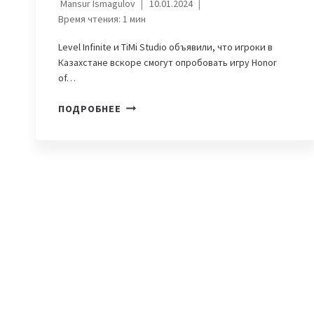
Mansur Ismagulov
10.01.2024
Время чтения:
1
мин
Level Infinite и TiMi Studio объявили, что игроки в
Казахстане вскоре смогут опробовать игру Honor
of…
HONOR
ПОДРОБНЕЕ
OF
KINGS
СТАНЕТ
ДОСТУПНА
ДЛЯ
ИГРОКОВ
ИЗ
КАЗАХСТАНА