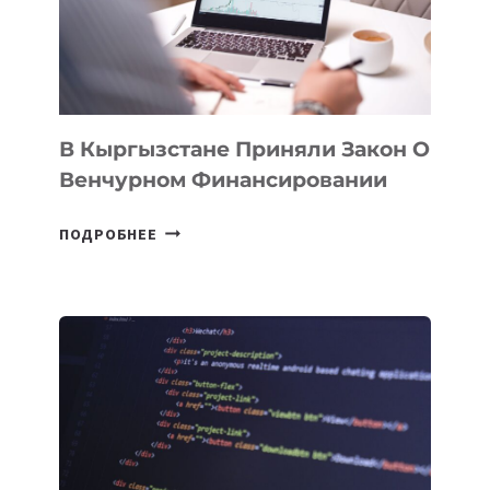
FINANCE
&
TECHNOLOGY
FORUM
В Кыргызстане Приняли Закон О
Венчурном Финансировании
В
ПОДРОБНЕЕ
КЫРГЫЗСТАНЕ
ПРИНЯЛИ
ЗАКОН
О
ВЕНЧУРНОМ
ФИНАНСИРОВАНИИ