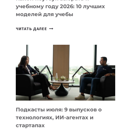
учебному году 2026: 10 лучших
моделей для учебы
КАКОЙ
ЧИТАТЬ ДАЛЕЕ
НОУТБУК
ВЫБРАТЬ
К
УЧЕБНОМУ
ГОДУ
2026:
10
ЛУЧШИХ
МОДЕЛЕЙ
ДЛЯ
УЧЕБЫ
Подкасты июля: 9 выпусков о
технологиях, ИИ-агентах и
стартапах