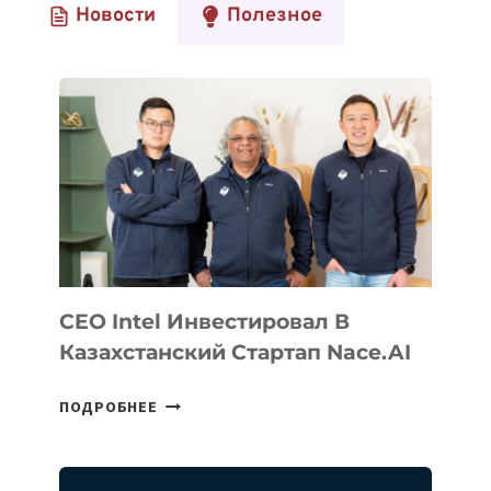
Новости
Полезное
ДО
$3
МИЛЛИОНОВ
В
MOST
ACCELERATOR
FUND
CEO Intel Инвестировал В
Казахстанский Стартап Nace.AI
CEO
ПОДРОБНЕЕ
INTEL
ИНВЕСТИРОВАЛ
В