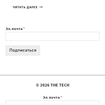
ПОДКАСТЫ
ЧИТАТЬ ДАЛЕЕ
ИЮЛЯ:
9
ВЫПУСКОВ
Эл. почта
*
О
ТЕХНОЛОГИЯХ,
ИИ-
АГЕНТАХ
Подписаться
И
СТАРТАПАХ
© 2026 THE TECH
Эл. почта
*