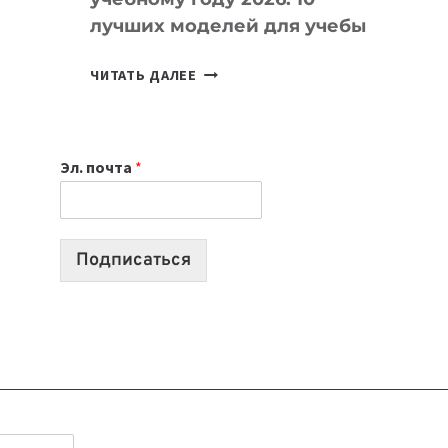
лучших моделей для учебы
КАКОЙ
ЧИТАТЬ ДАЛЕЕ
НОУТБУК
ВЫБРАТЬ
К
Эл. почта
*
УЧЕБНОМУ
ГОДУ
2026:
10
Подписаться
ЛУЧШИХ
МОДЕЛЕЙ
ДЛЯ
УЧЕБЫ