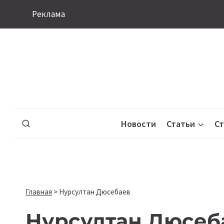
Перейти
Реклама
к
содержимому
Новости
Статьи
С
Главная
>
Нурсултан Дюсебаев
Нурсултан Дюсеб