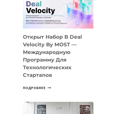
AI
YOUTH
CAMP
ДАЛ
30
Открыт Набор В Deal
ПОДРОСТКАМ
БИЛЕТ
Velocity By MOST —
В
Международную
IT-
Программу Для
ПРЕДПРИНИМАТЕЛЬСТВО
Технологических
Стартапов
ОТКРЫТ
ПОДРОБНЕЕ
НАБОР
В
DEAL
VELOCITY