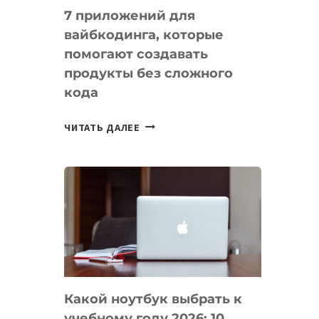
7 приложений для
вайбкодинга, которые
помогают создавать
продукты без сложного
кода
7
ЧИТАТЬ ДАЛЕЕ
ПРИЛОЖЕНИЙ
ДЛЯ
ВАЙБКОДИНГА,
КОТОРЫЕ
ПОМОГАЮТ
СОЗДАВАТЬ
ПРОДУКТЫ
БЕЗ
СЛОЖНОГО
Какой ноутбук выбрать к
КОДА
учебному году 2026: 10