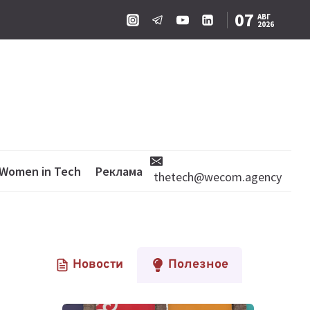
07
АВГ
2026
Women in Tech
Реклама
thetech@wecom.agency
Новости
Полезное