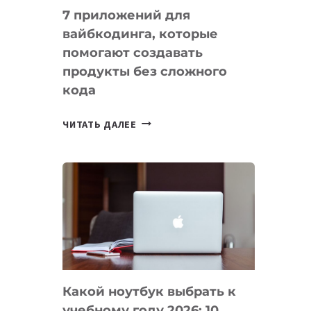
7 приложений для
вайбкодинга, которые
помогают создавать
продукты без сложного
кода
7
ЧИТАТЬ ДАЛЕЕ
ПРИЛОЖЕНИЙ
ДЛЯ
ВАЙБКОДИНГА,
КОТОРЫЕ
ПОМОГАЮТ
СОЗДАВАТЬ
ПРОДУКТЫ
БЕЗ
СЛОЖНОГО
Какой ноутбук выбрать к
КОДА
учебному году 2026: 10