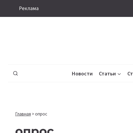
Перейти
Реклама
к
содержимому
Новости
Статьи
С
Главная
>
опрос
опрос