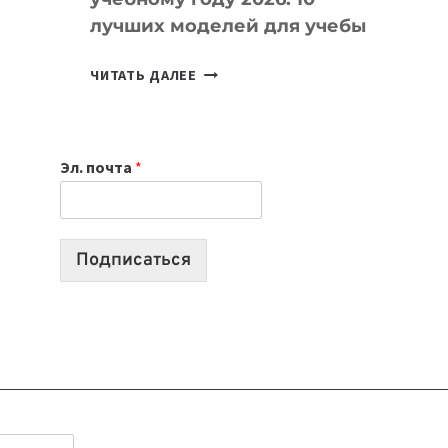
лучших моделей для учебы
КАКОЙ
ЧИТАТЬ ДАЛЕЕ
НОУТБУК
ВЫБРАТЬ
К
Эл. почта
*
УЧЕБНОМУ
ГОДУ
2026:
10
Подписаться
ЛУЧШИХ
МОДЕЛЕЙ
ДЛЯ
УЧЕБЫ