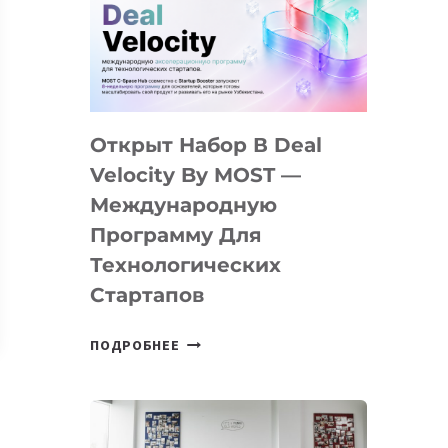
AI
YOUTH
CAMP
ДАЛ
30
Открыт Набор В Deal
ПОДРОСТКАМ
БИЛЕТ
Velocity By MOST —
В
Международную
IT-
Программу Для
ПРЕДПРИНИМАТЕЛЬСТВО
Технологических
Стартапов
ОТКРЫТ
ПОДРОБНЕЕ
НАБОР
В
DEAL
VELOCITY