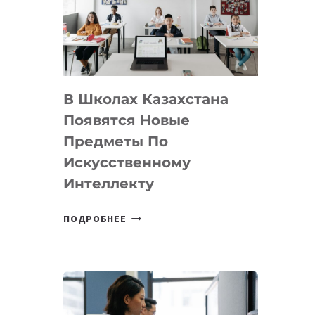
BY
MOST
—
МЕЖДУНАРОДНУЮ
ПРОГРАММУ
В Школах Казахстана
ДЛЯ
ТЕХНОЛОГИЧЕСКИХ
Появятся Новые
СТАРТАПОВ
Предметы По
Искусственному
Интеллекту
В
ПОДРОБНЕЕ
ШКОЛАХ
КАЗАХСТАНА
ПОЯВЯТСЯ
НОВЫЕ
ПРЕДМЕТЫ