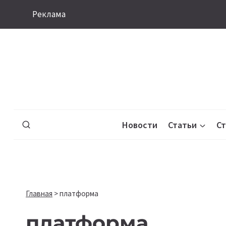
Перейти
Реклама
к
содержимому
Новости
Статьи
С
Главная
>
платформа
платформа