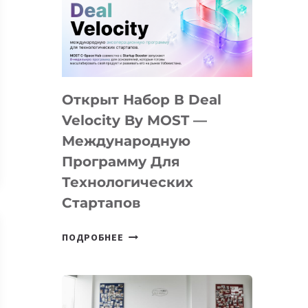
AI
YOUTH
CAMP
ДАЛ
30
Открыт Набор В Deal
ПОДРОСТКАМ
БИЛЕТ
Velocity By MOST —
В
Международную
IT-
Программу Для
ПРЕДПРИНИМАТЕЛЬСТВО
Технологических
Стартапов
ОТКРЫТ
ПОДРОБНЕЕ
НАБОР
В
DEAL
VELOCITY