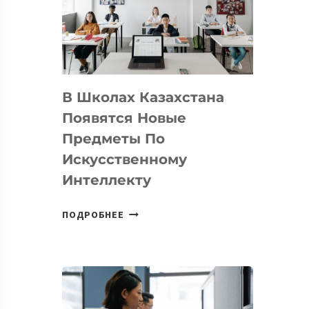
BY
MOST
—
МЕЖДУНАРОДНУЮ
ПРОГРАММУ
В Школах Казахстана
ДЛЯ
ТЕХНОЛОГИЧЕСКИХ
Появятся Новые
СТАРТАПОВ
Предметы По
Искусственному
Интеллекту
В
ПОДРОБНЕЕ
ШКОЛАХ
КАЗАХСТАНА
ПОЯВЯТСЯ
НОВЫЕ
ПРЕДМЕТЫ