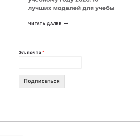
лучших моделей для учебы
КАКОЙ
ЧИТАТЬ ДАЛЕЕ
НОУТБУК
ВЫБРАТЬ
К
Эл. почта
*
УЧЕБНОМУ
ГОДУ
2026:
10
Подписаться
ЛУЧШИХ
МОДЕЛЕЙ
ДЛЯ
УЧЕБЫ