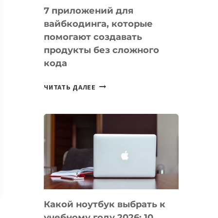
7 приложений для
вайбкодинга, которые
помогают создавать
продукты без сложного
кода
7
ЧИТАТЬ ДАЛЕЕ
ПРИЛОЖЕНИЙ
ДЛЯ
ВАЙБКОДИНГА,
КОТОРЫЕ
ПОМОГАЮТ
СОЗДАВАТЬ
ПРОДУКТЫ
БЕЗ
СЛОЖНОГО
Какой ноутбук выбрать к
КОДА
учебному году 2026: 10