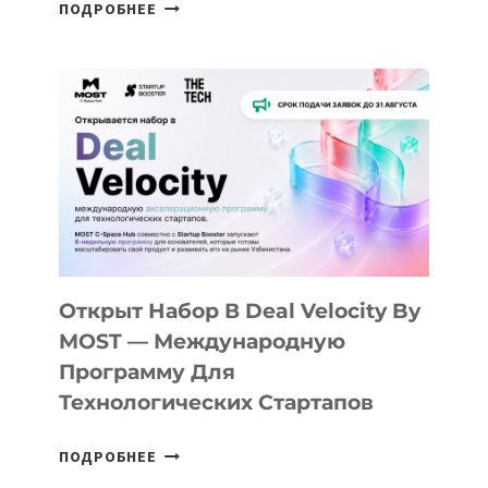
ОТ
ПОДРОБНЕЕ
ДОЛИНЫ
ДО
АЛМАТЫ:
КАК
AI
YOUTH
CAMP
ДАЛ
30
ПОДРОСТКАМ
БИЛЕТ
Открыт Набор В Deal Velocity By
В
MOST — Международную
IT-
Программу Для
ПРЕДПРИНИМАТЕЛЬСТВО
Технологических Стартапов
ОТКРЫТ
ПОДРОБНЕЕ
НАБОР