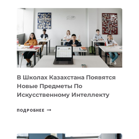
В
DEAL
VELOCITY
BY
MOST
—
МЕЖДУНАРОДНУЮ
ПРОГРАММУ
ДЛЯ
ТЕХНОЛОГИЧЕСКИХ
В Школах Казахстана Появятся
СТАРТАПОВ
Новые Предметы По
Искусственному Интеллекту
В
ПОДРОБНЕЕ
ШКОЛАХ
КАЗАХСТАНА
ПОЯВЯТСЯ