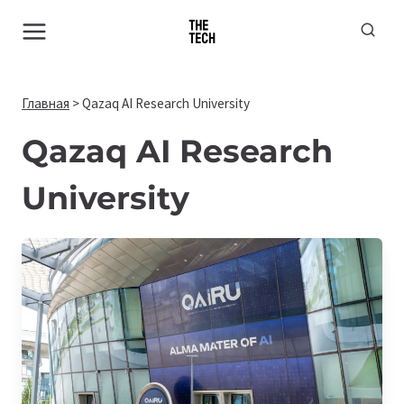
Перейти
к
содержимому
Главная
>
Qazaq AI Research University
Qazaq AI Research
University