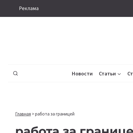
Перейти
Реклама
к
содержимому
Новости
Статьи
С
Главная
>
работа за границей
работа за границ