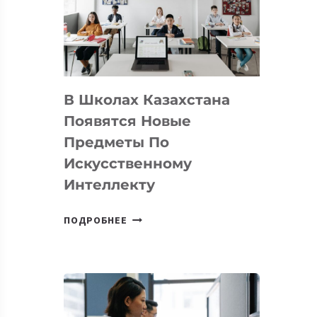
BY
MOST
—
МЕЖДУНАРОДНУЮ
ПРОГРАММУ
В Школах Казахстана
ДЛЯ
ТЕХНОЛОГИЧЕСКИХ
Появятся Новые
СТАРТАПОВ
Предметы По
Искусственному
Интеллекту
В
ПОДРОБНЕЕ
ШКОЛАХ
КАЗАХСТАНА
ПОЯВЯТСЯ
НОВЫЕ
ПРЕДМЕТЫ