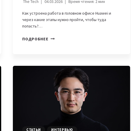
The Tech
04.03.2026
Время чтения:
2
мин
Как устроена работа в головном офисе Huawei и
через какие этапы нужно пройти, чтобы туда
попасть?…
КАК
ПОДРОБНЕЕ
УСТРОИТЬСЯ
НА
РАБОТУ
В
HUAWEI.
ОПЫТ
МЕДЕТА
СЕРИКА
СТАТЬИ
ИНТЕРВЬЮ