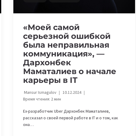
«Моей самой
серьезной ошибкой
была неправильная
коммуникация», —
Дархонбек
Маматалиев о начале
карьеры в IT
Mansur Ismagulov
10.12.2024
Время чтения:
2
мин
Ex-разработчик Uber Дархонбек Маматалиев,
рассказал о своей первой работе в IT и о том, как
она…