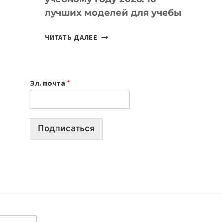
лучших моделей для учебы
КАКОЙ
ЧИТАТЬ ДАЛЕЕ
НОУТБУК
ВЫБРАТЬ
К
Эл. почта
*
УЧЕБНОМУ
ГОДУ
2026:
10
Подписаться
ЛУЧШИХ
МОДЕЛЕЙ
ДЛЯ
УЧЕБЫ