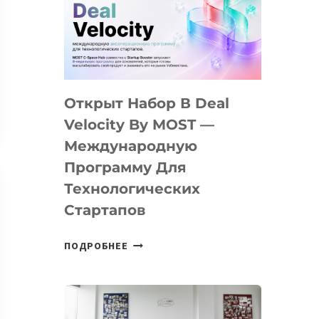
AI
YOUTH
CAMP
ДАЛ
30
Открыт Набор В Deal
ПОДРОСТКАМ
БИЛЕТ
Velocity By MOST —
В
Международную
IT-
Программу Для
ПРЕДПРИНИМАТЕЛЬСТВО
Технологических
Стартапов
ОТКРЫТ
ПОДРОБНЕЕ
НАБОР
В
DEAL
VELOCITY