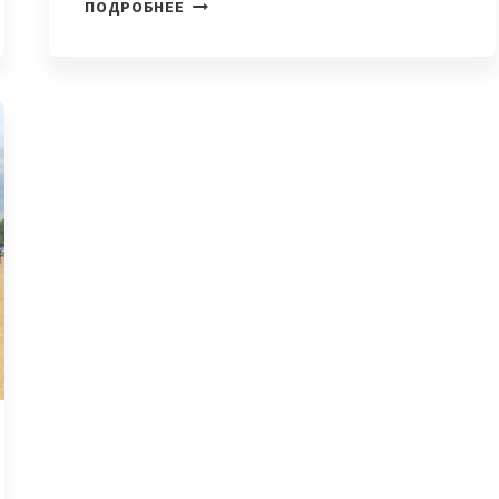
«МОЕЙ
ПОДРОБНЕЕ
САМОЙ
СЕРЬЕЗНОЙ
ОШИБКОЙ
БЫЛА
НЕПРАВИЛЬНАЯ
КОММУНИКАЦИЯ»,
—
ДАРХОНБЕК
МАМАТАЛИЕВ
О
НАЧАЛЕ
КАРЬЕРЫ
В
IT