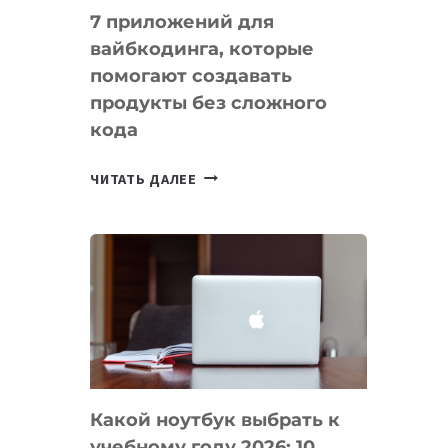
7 приложений для
вайбкодинга, которые
помогают создавать
продукты без сложного
кода
7
ЧИТАТЬ ДАЛЕЕ
ПРИЛОЖЕНИЙ
ДЛЯ
ВАЙБКОДИНГА,
КОТОРЫЕ
ПОМОГАЮТ
СОЗДАВАТЬ
ПРОДУКТЫ
БЕЗ
СЛОЖНОГО
Какой ноутбук выбрать к
КОДА
учебному году 2026: 10