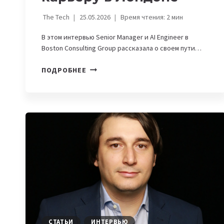
The Tech
25.05.2026
Время чтения:
2
мин
В этом интервью Senior Manager и AI Engineer в
Boston Consulting Group рассказала о своем пути…
КАК
ПОДРОБНЕЕ
ДЕВУШКА
ИЗ
БАКУ
СТРОИТ
МЕЖДУНАРОДНУЮ
КАРЬЕРУ
В
ЛОНДОНЕ
СТАТЬИ
ИНТЕРВЬЮ