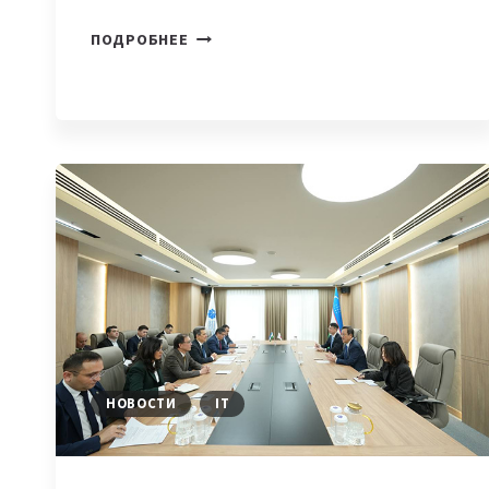
КЫРГЫЗСТАН
ПОДРОБНЕЕ
И
БЕЛАРУСЬ
УСИЛИВАЮТ
ПАРТНЕРСТВО
В
IT-
СФЕРЕ
НОВОСТИ
IT