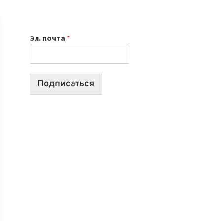
НОУТБУК
ВЫБРАТЬ
К
Эл. почта
*
УЧЕБНОМУ
ГОДУ
2026:
10
Подписаться
ЛУЧШИХ
МОДЕЛЕЙ
ДЛЯ
УЧЕБЫ