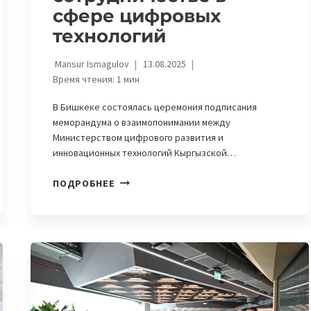
сфере цифровых
технологий
Mansur Ismagulov
13.08.2025
Время чтения:
1
мин
В Бишкеке состоялась церемония подписания
меморандума о взаимопонимании между
Министерством цифрового развития и
инновационных технологий Кыргызской…
КЫРГЫЗСТАН
ПОДРОБНЕЕ
И
КИТАЙСКАЯ
КОМПАНИЯ
INSPUR
ДОГОВОРИЛИСЬ
О
СОТРУДНИЧЕСТВЕ
В