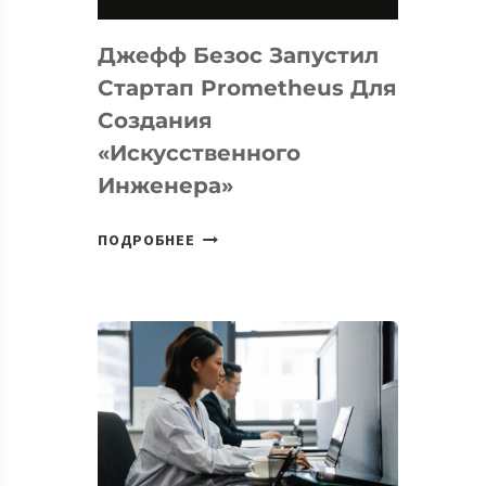
НА
MACOS
Джефф Безос Запустил
И
LINUX
Стартап Prometheus Для
Создания
«искусственного
Инженера»
ДЖЕФФ
ПОДРОБНЕЕ
БЕЗОС
ЗАПУСТИЛ
СТАРТАП
PROMETHEUS
ДЛЯ
СОЗДАНИЯ
«ИСКУССТВЕННОГО
ИНЖЕНЕРА»