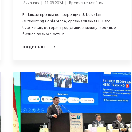
Akzhunis
11.09.2024
Время чтения:
1
мин
В Шанхае прошла конференция Uzbekistan
Outsourcing Conference, организованная IT Park
Uzbekistan, которая представила международные
бизнес-возможности в…
УЗБЕКИСТАН
ПОДРОБНЕЕ
И
КИТАЙ
УКРЕПЛЯЮТ
СОТРУДНИЧЕСТВО
В
СФЕРЕ
IT-
АУТСОРСИНГА