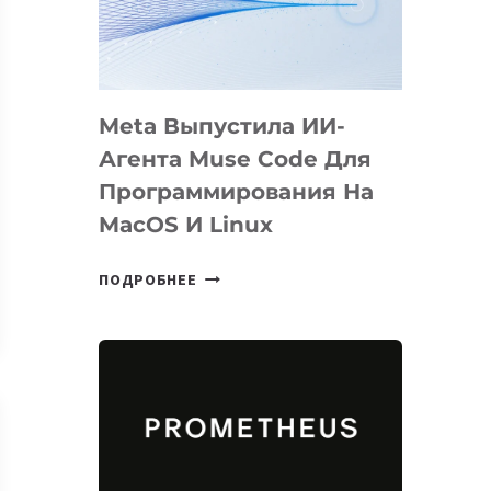
НА
SIGGRAPH
2026
Meta Выпустила ИИ-
Агента Muse Code Для
Программирования На
MacOS И Linux
META
ПОДРОБНЕЕ
ВЫПУСТИЛА
ИИ-
АГЕНТА
MUSE
CODE
ДЛЯ
ПРОГРАММИРОВАНИЯ