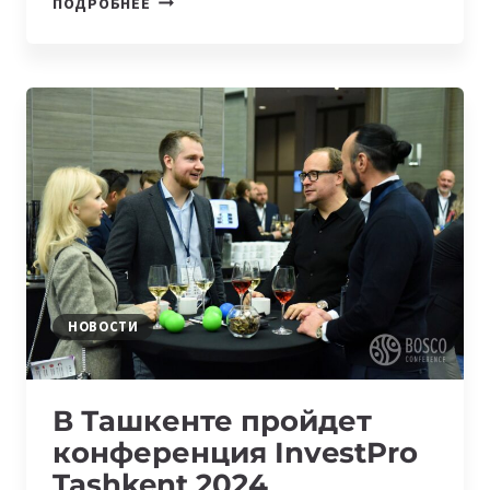
ПОДРОБНЕЕ
ТАШКЕНТЕ
СОСТОИТСЯ
МЕЖДУНАРОДНЫЙ
ФОРУМ
ФИНАНСОВЫХ
ИННОВАЦИЙ
FINNEXT
ASIA
НОВОСТИ
В Ташкенте пройдет
конференция InvestPro
Tashkent 2024