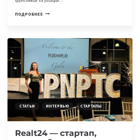
qiyinchiliklar va yutuqlar…
BILLZ
ПОДРОБНЕЕ
—
SAVDONI
AVTOMATIZATSIYA
QILISH
BILAN
SHUG‘ULLAUVCHI
STARTAP
СТАТЬИ
ИНТЕРВЬЮ
СТАРТАПЫ
Realt24 — стартап,