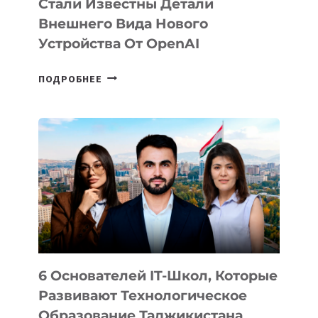
Стали Известны Детали
Внешнего Вида Нового
Устройства От OpenAI
СТАЛИ
ПОДРОБНЕЕ
ИЗВЕСТНЫ
ДЕТАЛИ
ВНЕШНЕГО
ВИДА
НОВОГО
УСТРОЙСТВА
ОТ
OPENAI
6 Основателей IT-Школ, Которые
Развивают Технологическое
Образование Таджикистана