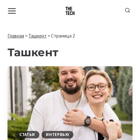
Перейти
к
содержимому
Главная
>
Ташкент
>
Страница 2
Ташкент
СТАТЬИ
ИНТЕРВЬЮ