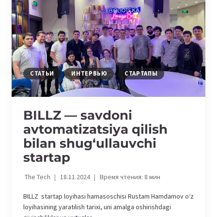
БИЗНЕСА
С
ПОМОЩЬЮ
ИИ
СТАТЬИ
ИНТЕРВЬЮ
СТАРТАПЫ
BILLZ —
savdoni
avtomatizatsiya
qilish
bilan shug‘ullauvchi
startap
The Tech
18.11.2024
Время чтения:
8
мин
BILLZ startap loyihasi hamasoschisi Rustam Hamdamov o‘z
loyihasining yaratilish tarixi, uni amalga oshirishdagi