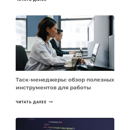
АССИСТЕНТ
ДЛЯ
БИЗНЕСА:
КАКИЕ
3
ЗАДАЧИ
ЕМУ
МОЖНО
ПОРУЧИТЬ
УЖЕ
СЕГОДНЯ
Таск-менеджеры: обзор полезных
инструментов для работы
ТАСК-
ЧИТАТЬ ДАЛЕЕ
МЕНЕДЖЕРЫ:
ОБЗОР
ПОЛЕЗНЫХ
ИНСТРУМЕНТОВ