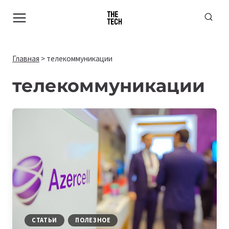
Перейти
к
содержимому
Главная
>
телекоммуникации
телекоммуникации
СТАТЬИ
ПОЛЕЗНОЕ