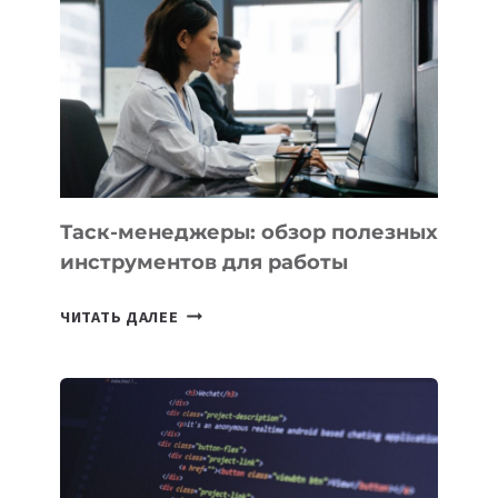
БИЗНЕСА:
КАКИЕ
3
ЗАДАЧИ
ЕМУ
МОЖНО
ПОРУЧИТЬ
УЖЕ
СЕГОДНЯ
Таск-менеджеры: обзор полезных
инструментов для работы
ТАСК-
ЧИТАТЬ ДАЛЕЕ
МЕНЕДЖЕРЫ:
ОБЗОР
ПОЛЕЗНЫХ
ИНСТРУМЕНТОВ
ДЛЯ
РАБОТЫ