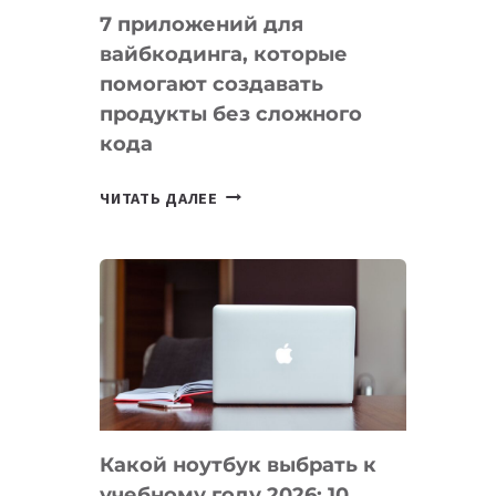
7 приложений для
вайбкодинга, которые
помогают создавать
продукты без сложного
кода
7
ЧИТАТЬ ДАЛЕЕ
ПРИЛОЖЕНИЙ
ДЛЯ
ВАЙБКОДИНГА,
КОТОРЫЕ
ПОМОГАЮТ
СОЗДАВАТЬ
ПРОДУКТЫ
БЕЗ
СЛОЖНОГО
Какой ноутбук выбрать к
КОДА
учебному году 2026: 10