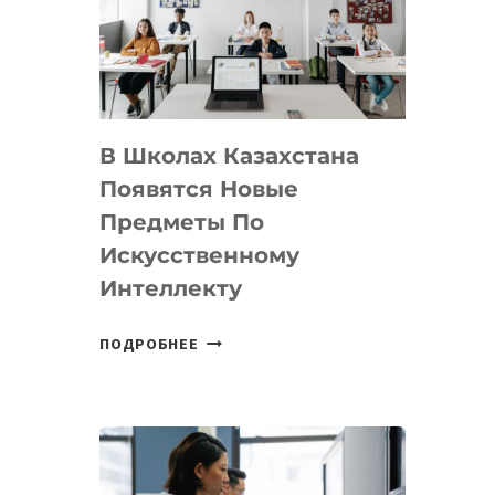
BY
MOST
—
МЕЖДУНАРОДНУЮ
ПРОГРАММУ
В Школах Казахстана
ДЛЯ
ТЕХНОЛОГИЧЕСКИХ
Появятся Новые
СТАРТАПОВ
Предметы По
Искусственному
Интеллекту
В
ПОДРОБНЕЕ
ШКОЛАХ
КАЗАХСТАНА
ПОЯВЯТСЯ
НОВЫЕ
ПРЕДМЕТЫ