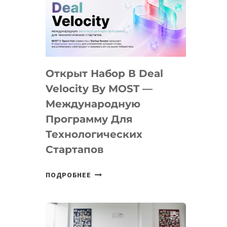
AI
YOUTH
CAMP
ДАЛ
30
Открыт Набор В Deal
ПОДРОСТКАМ
БИЛЕТ
Velocity By MOST —
В
Международную
IT-
Программу Для
ПРЕДПРИНИМАТЕЛЬСТВО
Технологических
Стартапов
ОТКРЫТ
ПОДРОБНЕЕ
НАБОР
В
DEAL
VELOCITY