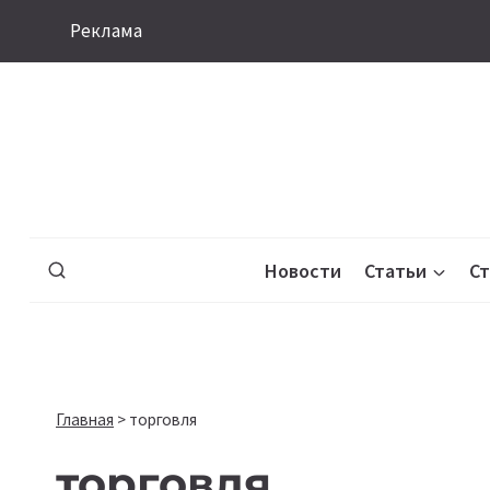
Перейти
Реклама
к
содержимому
Новости
Статьи
С
Главная
>
торговля
торговля