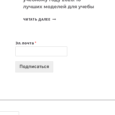
лучших моделей для учебы
КАКОЙ
ЧИТАТЬ ДАЛЕЕ
НОУТБУК
ВЫБРАТЬ
К
Эл. почта
*
УЧЕБНОМУ
ГОДУ
2026:
10
Подписаться
ЛУЧШИХ
МОДЕЛЕЙ
ДЛЯ
УЧЕБЫ