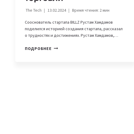
The Tech
13.02.2024
Время чтения:
2
мин
Сооснователь стартапа BILLZ Рустам Хамдамов
поделился историей создания стартапа, рассказал
о трудностях и достижениях. Рустам Хамдамов,…
BILLZ
ПОДРОБНЕЕ
—
СТАРТАП,
КОТОРЫЙ
ЗАНИМАЕТСЯ
АВТОМАТИЗАЦИЕЙ
ТОРГОВЛИ