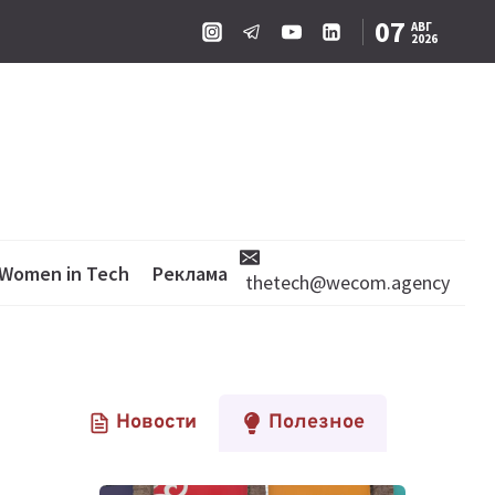
07
АВГ
2026
Women in Tech
Реклама
thetech@wecom.agency
Новости
Полезное