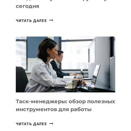
сегодня
ИИ-
ЧИТАТЬ ДАЛЕЕ
АССИСТЕНТ
ДЛЯ
БИЗНЕСА:
КАКИЕ
3
ЗАДАЧИ
ЕМУ
МОЖНО
ПОРУЧИТЬ
УЖЕ
СЕГОДНЯ
Таск-менеджеры: обзор полезных
инструментов для работы
ТАСК-
ЧИТАТЬ ДАЛЕЕ
МЕНЕДЖЕРЫ: