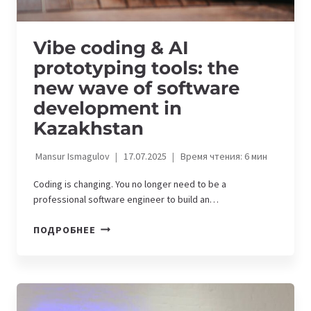
Vibe coding & AI
prototyping tools: the
new wave of software
development in
Kazakhstan
Mansur Ismagulov
17.07.2025
Время чтения:
6
мин
Coding is changing. You no longer need to be a
professional software engineer to build an…
VIBE
ПОДРОБНЕЕ
CODING
&
AI
PROTOTYPING
TOOLS: