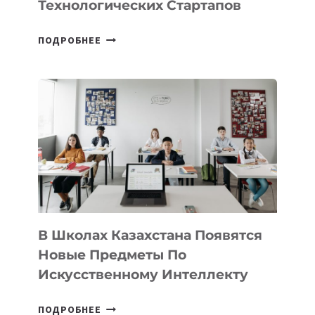
Технологических Стартапов
ОТКРЫТ
ПОДРОБНЕЕ
НАБОР
В
DEAL
VELOCITY
BY
MOST
—
МЕЖДУНАРОДНУЮ
ПРОГРАММУ
ДЛЯ
ТЕХНОЛОГИЧЕСКИХ
В Школах Казахстана Появятся
СТАРТАПОВ
Новые Предметы По
Искусственному Интеллекту
В
ПОДРОБНЕЕ