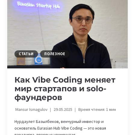
THE
NEW
WAVE
OF
SOFTWARE
DEVELOPMENT
IN
KAZAKHSTAN
СТАТЬИ
ПОЛЕЗНОЕ
Как Vibe Coding меняет
мир стартапов и solo-
фаундеров
Mansur Ismagulov
29.05.2025
Время чтения:
1
мин
Нурдаулет Базылбеков, венчурный инвестор и
основатель Eurasian Hub Vibe Coding — это новая
парадигма, впервые упомянутая…