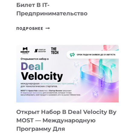
Билет В IT-
Предпринимательство
ОТ
ПОДРОБНЕЕ
ДОЛИНЫ
ДО
АЛМАТЫ:
КАК
AI
YOUTH
CAMP
ДАЛ
30
ПОДРОСТКАМ
БИЛЕТ
Открыт Набор В Deal Velocity By
В
MOST — Международную
IT-
Программу Для
ПРЕДПРИНИМАТЕЛЬСТВО