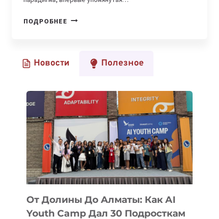
КАК
ПОДРОБНЕЕ
VIBE
CODING
МЕНЯЕТ
Новости
Полезное
МИР
СТАРТАПОВ
И
SOLO-
ФАУНДЕРОВ
От Долины До Алматы: Как AI
Youth Camp Дал 30 Подросткам