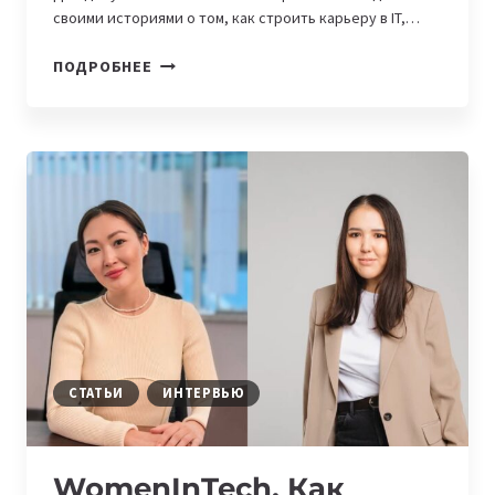
своими историями о том, как строить карьеру в IT,…
WOMENINTECH.
ПОДРОБНЕЕ
«РОСТ
ВСЕГДА
ТАМ,
ГДЕ
СТРАШНО»,
—
ИСТОРИИ
ДВУХ
ДЕВУШЕК,
КОТОРЫЕ
СТРОЯТ
КАРЬЕРУ
В
СТАТЬИ
ИНТЕРВЬЮ
IT
WomenInTech. Как