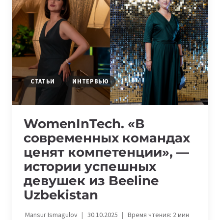
—
ИСТОРИИ
ДЕВУШЕК
ИЗ
КАЗАХСТАНА
И
УЗБЕКИСТАНА
О
СТАТЬИ
ИНТЕРВЬЮ
КАРЬЕРЕ
В
IT
WomenInTech. «В
современных командах
ценят компетенции», —
истории успешных
девушек из Beeline
Uzbekistan
Mansur Ismagulov
30.10.2025
Время чтения:
2
мин