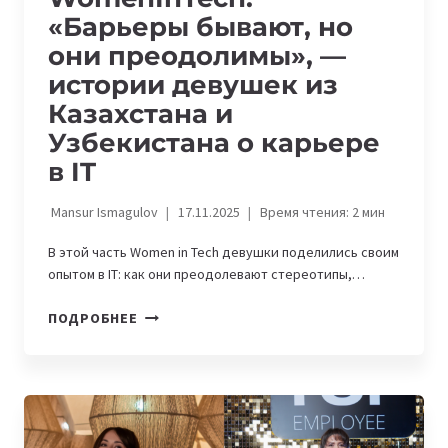
«Барьеры бывают, но
они преодолимы», —
истории девушек из
Казахстана и
Узбекистана о карьере
в IT
Mansur Ismagulov
17.11.2025
Время чтения:
2
мин
В этой часть Women in Tech девушки поделились своим
опытом в IT: как они преодолевают стереотипы,…
WOMENINTECH.
ПОДРОБНЕЕ
«БАРЬЕРЫ
БЫВАЮТ,
НО
ОНИ
ПРЕОДОЛИМЫ»,