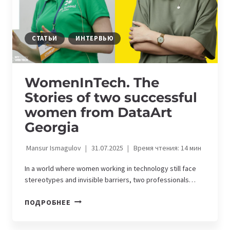
СТАТЬИ
ИНТЕРВЬЮ
WomenInTech. The
Stories of two successful
women from DataArt
Georgia
Mansur Ismagulov
31.07.2025
Время чтения:
14
мин
In a world where women working in technology still face
stereotypes and invisible barriers, two professionals…
WOMENINTECH.
ПОДРОБНЕЕ
THE
STORIES