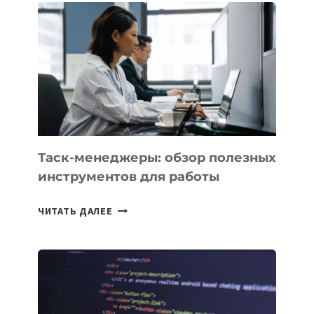
БИЗНЕСА:
КАКИЕ
3
ЗАДАЧИ
ЕМУ
МОЖНО
ПОРУЧИТЬ
УЖЕ
СЕГОДНЯ
Таск-менеджеры: обзор полезных
инструментов для работы
ТАСК-
ЧИТАТЬ ДАЛЕЕ
МЕНЕДЖЕРЫ:
ОБЗОР
ПОЛЕЗНЫХ
ИНСТРУМЕНТОВ
ДЛЯ
РАБОТЫ