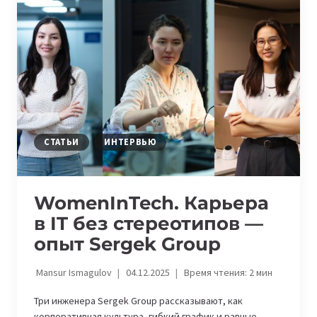
КАЗАХСТАНА
О
ЛИДЕРСТВЕ,
КАРЬЕРНОМ
РОСТЕ
И
ВОЗМОЖНОСТЯХ
В
IT
СТАТЬИ
ИНТЕРВЬЮ
WomenInTech. Карьера
в IT без стереотипов —
опыт Sergek Group
Mansur Ismagulov
04.12.2025
Время чтения:
2
мин
Три инженера Sergek Group рассказывают, как
корпоративная культура, гибкий график и равные