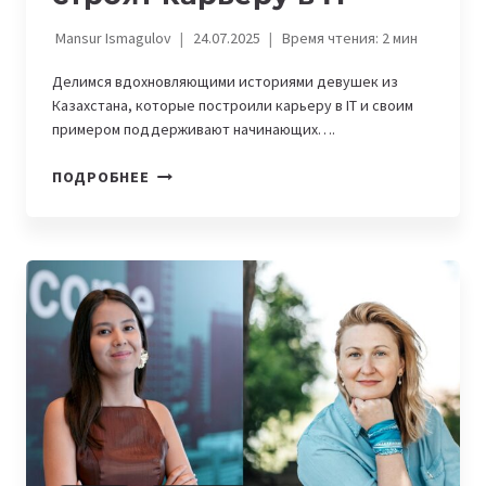
Mansur Ismagulov
24.07.2025
Время чтения:
2
мин
Делимся вдохновляющими историями девушек из
Казахстана, которые построили карьеру в IT и своим
примером поддерживают начинающих….
WOMENINTECH.
ПОДРОБНЕЕ
«РОСТ
ВСЕГДА
НАЧИНАЕТСЯ
С
ДВИЖЕНИЯ»,
—
КАК
ДЕВУШКИ
ИЗ
КАЗАХСТАНА
СТРОЯТ
КАРЬЕРУ