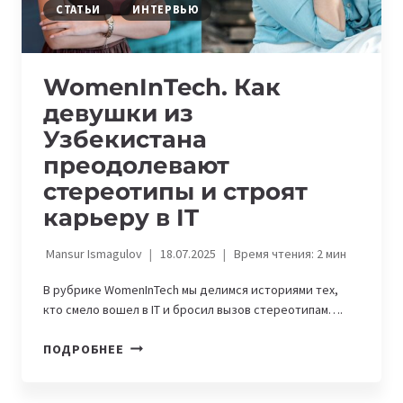
В
СТАТЬИ
ИНТЕРВЬЮ
IT
WomenInTech. Как
девушки из
Узбекистана
преодолевают
стереотипы и строят
карьеру в IT
Mansur Ismagulov
18.07.2025
Время чтения:
2
мин
В рубрике WomenInTech мы делимся историями тех,
кто смело вошел в IT и бросил вызов стереотипам….
WOMENINTECH.
ПОДРОБНЕЕ
КАК
ДЕВУШКИ