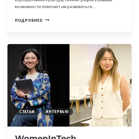
возможности помогают им развиваться…
WOMENINTECH.
ПОДРОБНЕЕ
КАРЬЕРА
В
IT
БЕЗ
СТЕРЕОТИПОВ
—
ОПЫТ
SERGEK
GROUP
СТАТЬИ
ИНТЕРВЬЮ
WomenInTech.