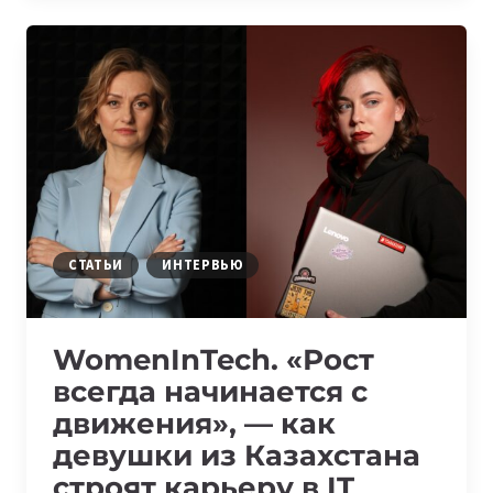
OF
TWO
SUCCESSFUL
WOMEN
FROM
DATAART
GEORGIA
СТАТЬИ
ИНТЕРВЬЮ
WomenInTech. «Рост
всегда начинается с
движения», — как
девушки из Казахстана
строят карьеру в IT