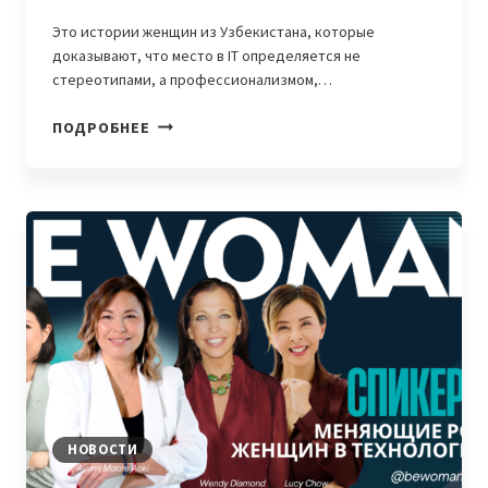
Это истории женщин из Узбекистана, которые
доказывают, что место в IT определяется не
стереотипами, а профессионализмом,…
WOMENINTECH.
ПОДРОБНЕЕ
«В
СОВРЕМЕННЫХ
КОМАНДАХ
ЦЕНЯТ
КОМПЕТЕНЦИИ»,
—
ИСТОРИИ
УСПЕШНЫХ
ДЕВУШЕК
ИЗ
BEELINE
UZBEKISTAN
НОВОСТИ