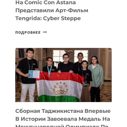
На Comic Con Astana
Представили Арт-Фильм
Tengrida: Cyber Steppe
НА
ПОДРОБНЕЕ
COMIC
CON
ASTANA
ПРЕДСТАВИЛИ
АРТ-
ФИЛЬМ
TENGRIDA:
CYBER
STEPPE
Сборная Таджикистана Впервые
В Истории Завоевала Медаль На
Международной Олимпиаде По