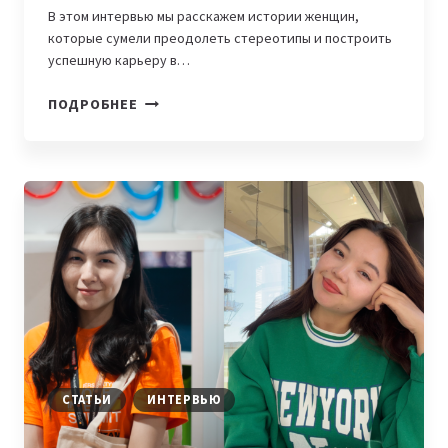
В этом интервью мы расскажем истории женщин,
которые сумели преодолеть стереотипы и построить
успешную карьеру в…
WOMENINTECH.
ПОДРОБНЕЕ
«ЕСЛИ
ТЫ
ХОРОШО
ЗНАЕШЬ
СВОЕ
ДЕЛО,
ТО
ПОЛ
НЕ
ИМЕЕТ
ЗНАЧЕНИЯ»,
—
КАК
СТАТЬИ
ИНТЕРВЬЮ
ДЕВУШКИ
В