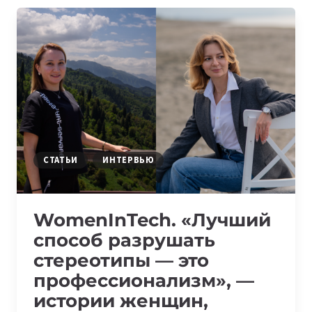
СРЕДА,
ГДЕ
ВАЖНО
УМЕТЬ
НЕ
СДАВАТЬСЯ»,
—
ВДОХНОВЛЯЮЩИЕ
ИСТОРИИ
ДЕВУШЕК
СТАТЬИ
ИНТЕРВЬЮ
ИЗ
АЛМАТЫ
WomenInTech. «Лучший
способ разрушать
стереотипы — это
профессионализм», —
истории женщин,