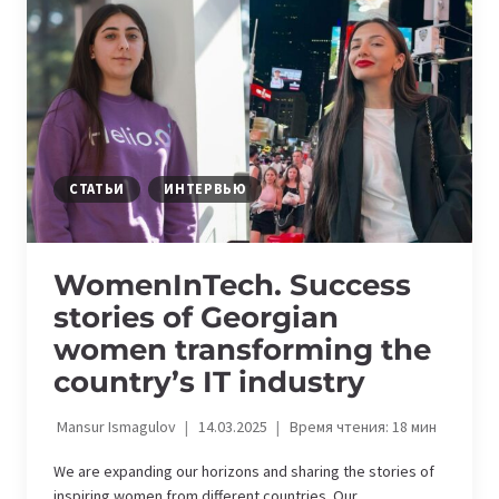
И
РЕЗУЛЬТАТ»,
—
ДЕВУШКИ
ИЗ
КЫРГЫЗСТАНА
О
РОЛИ
СТАТЬИ
ИНТЕРВЬЮ
ЖЕНЩИН
В
ИНДУСТРИИ
WomenInTech. Success
stories of Georgian
women transforming the
country’s IT industry
Mansur Ismagulov
14.03.2025
Время чтения:
18
мин
We are expanding our horizons and sharing the stories of
inspiring women from different countries. Our…