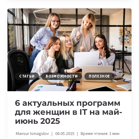
ДЕВУШКИ
ИЗ
БИШКЕКА
ЛОМАЮТ
СТЕРЕОТИПЫ
И
СТРОЯТ
КАРЬЕРУ
В
IT
СТАТЬИ
ВОЗМОЖНОСТИ
ПОЛЕЗНОЕ
6 актуальных программ
для женщин в IT на май-
июнь 2025
Mansur Ismagulov
06.05.2025
Время чтения:
1
мин