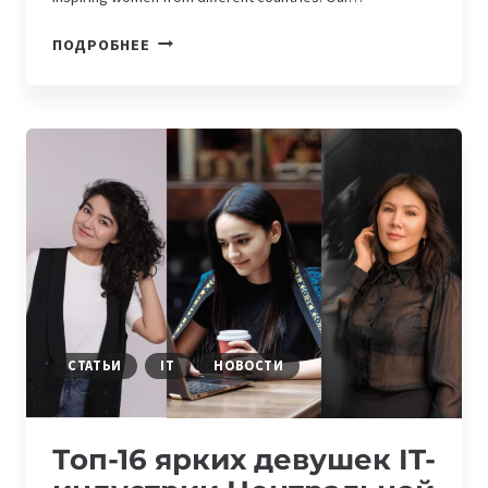
WOMENINTECH.
ПОДРОБНЕЕ
SUCCESS
STORIES
OF
GEORGIAN
WOMEN
TRANSFORMING
THE
COUNTRY’S
IT
INDUSTRY
СТАТЬИ
IT
НОВОСТИ
Топ-16 ярких девушек IT-