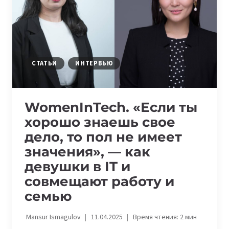
THE
IT
INDUSTRY
СТАТЬИ
ИНТЕРВЬЮ
WomenInTech. «Если ты
хорошо знаешь свое
дело, то пол не имеет
значения», — как
девушки в IT и
совмещают работу и
семью
Mansur Ismagulov
11.04.2025
Время чтения:
2
мин