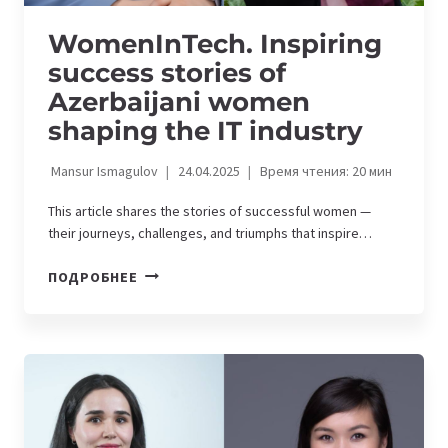
WomenInTech. Inspiring
success stories of
Azerbaijani women
shaping the IT industry
Mansur Ismagulov
24.04.2025
Время чтения:
20
мин
This article shares the stories of successful women —
their journeys, challenges, and triumphs that inspire…
WOMENINTECH.
ПОДРОБНЕЕ
INSPIRING
SUCCESS
STORIES
OF
AZERBAIJANI
WOMEN
SHAPING