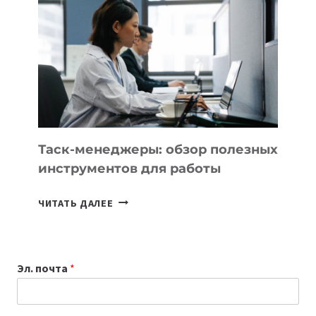
БИЗНЕСА:
КАКИЕ
3
ЗАДАЧИ
ЕМУ
МОЖНО
ПОРУЧИТЬ
УЖЕ
СЕГОДНЯ
Таск-менеджеры: обзор полезных
инструментов для работы
ТАСК-
ЧИТАТЬ ДАЛЕЕ
МЕНЕДЖЕРЫ:
ОБЗОР
ПОЛЕЗНЫХ
Эл. почта
*
ИНСТРУМЕНТОВ
ДЛЯ
РАБОТЫ