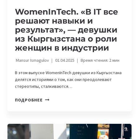
IT
WomenInTech. «В IT все
И
решают навыки и
СОВМЕЩАЮТ
РАБОТУ
результат», — девушки
И
из Кыргызстана о роли
СЕМЬЮ
женщин в индустрии
Mansur Ismagulov
01.04.2025
Время чтения:
2
мин
В этом выпуске WomenInTech девушки из Кыргызстана
делятся историями о том, как они преодолевают
стереотипы, сталкиваются…
WOMENINTECH.
ПОДРОБНЕЕ
«В
IT
ВСЕ
РЕШАЮТ
НАВЫКИ