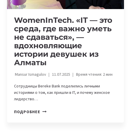
WomenInTech. «IT — это
среда, где важно уметь
не сдаваться», —
вдохновляющие
истории девушек из
Алматы
Mansur Ismagulov
11.07.2025
Время чтения:
2
мин
Сотрудницы Bereke Bank поделились личными
историями о том, как пришли в IT, и почему женское
лидерство…
WOMENINTECH.
ПОДРОБНЕЕ
«IT
—
ЭТО