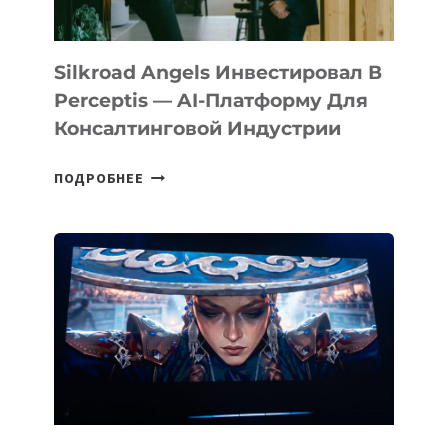
Silkroad Angels Инвестировал В
Perceptis — AI-Платформу Для
Консалтинговой Индустрии
SILKROAD
ПОДРОБНЕЕ
ANGELS
ИНВЕСТИРОВАЛ
В
PERCEPTIS
—
AI-
ПЛАТФОРМУ
ДЛЯ
КОНСАЛТИНГОВОЙ
ИНДУСТРИИ