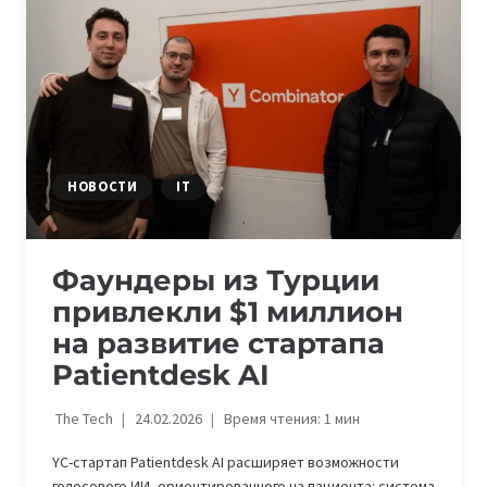
A16Z
В
ФАУНДЕРАХ
И
КАК
ЭТО
ДОСТИЧЬ
НОВОСТИ
IT
Фаундеры из Турции
привлекли $1 миллион
на развитие стартапа
Patientdesk AI
The Tech
24.02.2026
Время чтения:
1
мин
YC-стартап Patientdesk AI расширяет возможности
голосового ИИ, ориентированного на пациента: система