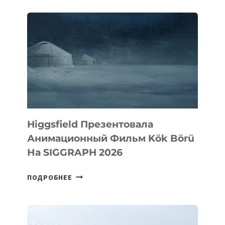
$275
МИЛЛИОНОВ
ПРИ
ОЦЕНКЕ
$7,5
МИЛЛИАРДА
Higgsfield Презентовала
Анимационный Фильм Kök Börü
На SIGGRAPH 2026
HIGGSFIELD
ПОДРОБНЕЕ
ПРЕЗЕНТОВАЛА
АНИМАЦИОННЫЙ
ФИЛЬМ
KÖK