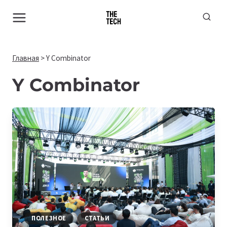
Перейти
к
содержимому
Главная
>
Y Combinator
Y Combinator
ПОЛЕЗНОЕ
СТАТЬИ