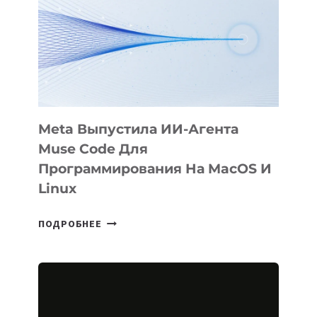
BÖRÜ
НА
SIGGRAPH
2026
Meta Выпустила ИИ-Агента
Muse Code Для
Программирования На MacOS И
Linux
META
ПОДРОБНЕЕ
ВЫПУСТИЛА
ИИ-
АГЕНТА
MUSE
CODE