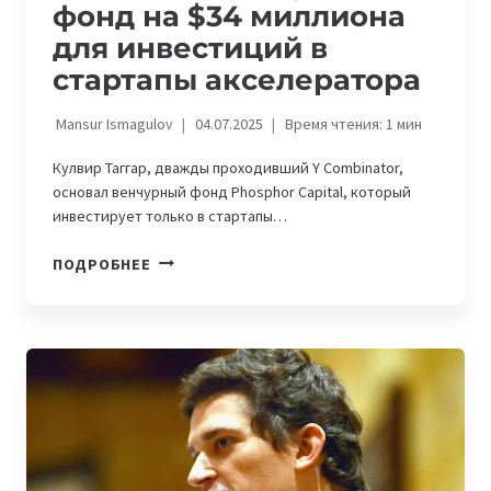
фонд на $34 миллиона
для инвестиций в
стартапы акселератора
Mansur Ismagulov
04.07.2025
Время чтения:
1
мин
Кулвир Таггар, дважды проходивший Y Combinator,
основал венчурный фонд Phosphor Capital, который
инвестирует только в стартапы…
ВЫПУСКНИК
ПОДРОБНЕЕ
Y
COMBINATOR
ЗАПУСТИЛ
ФОНД
НА
$34
МИЛЛИОНА
ДЛЯ
ИНВЕСТИЦИЙ