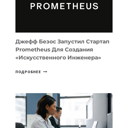
ДЛЯ
ПРОГРАММИРОВАНИЯ
НА
MACOS
И
LINUX
Джефф Безос Запустил Стартап
Prometheus Для Создания
«искусственного Инженера»
ДЖЕФФ
ПОДРОБНЕЕ
БЕЗОС
ЗАПУСТИЛ
СТАРТАП
PROMETHEUS
ДЛЯ
СОЗДАНИЯ
«ИСКУССТВЕННОГО
ИНЖЕНЕРА»