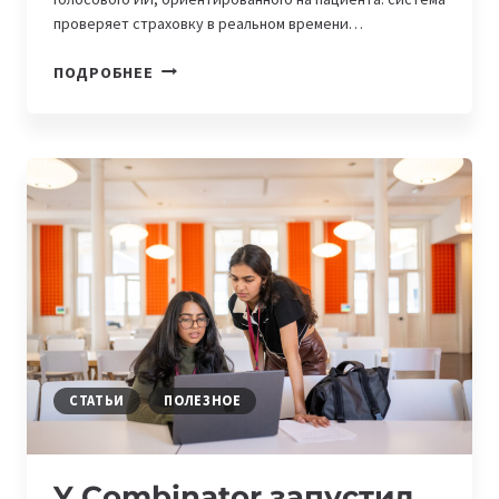
проверяет страховку в реальном времени…
ФАУНДЕРЫ
ПОДРОБНЕЕ
ИЗ
ТУРЦИИ
ПРИВЛЕКЛИ
$1
МИЛЛИОН
НА
РАЗВИТИЕ
СТАРТАПА
PATIENTDESK
AI
СТАТЬИ
ПОЛЕЗНОЕ
Y Combinator запустил