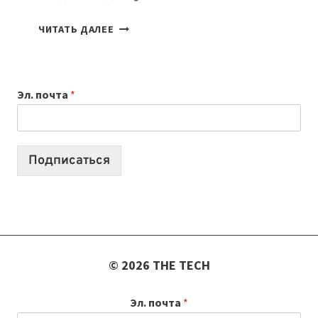
КАКОЙ
ЧИТАТЬ ДАЛЕЕ
НОУТБУК
ВЫБРАТЬ
К
Эл. почта
*
УЧЕБНОМУ
ГОДУ
2026:
10
Подписаться
ЛУЧШИХ
МОДЕЛЕЙ
ДЛЯ
УЧЕБЫ
© 2026 THE TECH
Эл. почта
*