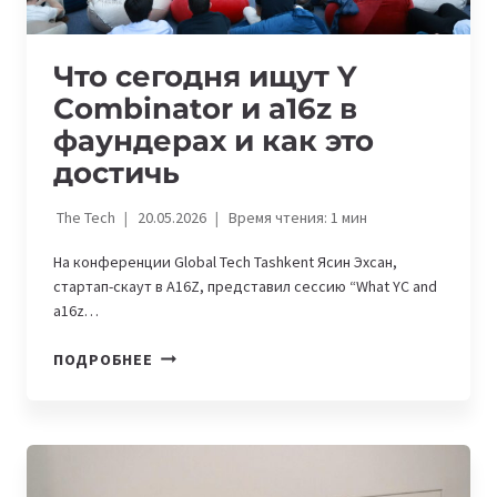
Что сегодня ищут Y
Combinator и a16z в
фаундерах и как это
достичь
The Tech
20.05.2026
Время чтения:
1
мин
На конференции Global Tech Tashkent Ясин Эхсан,
стартап-скаут в A16Z, представил сессию “What YC and
a16z…
ЧТО
ПОДРОБНЕЕ
СЕГОДНЯ
ИЩУТ
Y
COMBINATOR
И