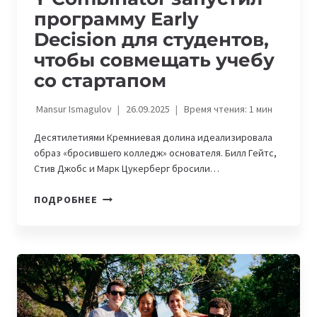
программу Early
Decision для студентов,
чтобы совмещать учебу
со стартапом
Mansur Ismagulov
26.09.2025
Время чтения:
1
мин
Десятилетиями Кремниевая долина идеализировала
образ «бросившего колледж» основателя. Билл Гейтс,
Стив Джобс и Марк Цукерберг бросили…
Y
ПОДРОБНЕЕ
COMBINATOR
ЗАПУСТИЛ
ПРОГРАММУ
EARLY
DECISION
ДЛЯ
СТУДЕНТОВ,