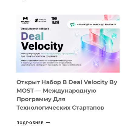
ДОЛИНЫ
ДО
АЛМАТЫ:
КАК
AI
YOUTH
CAMP
ДАЛ
30
ПОДРОСТКАМ
БИЛЕТ
Открыт Набор В Deal Velocity By
В
MOST — Международную
IT-
Программу Для
ПРЕДПРИНИМАТЕЛЬСТВО
Технологических Стартапов
ОТКРЫТ
ПОДРОБНЕЕ
НАБОР