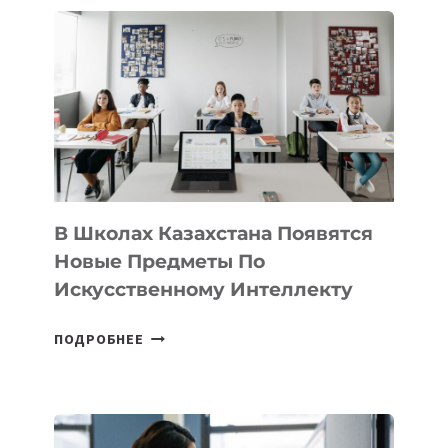
В
DEAL
VELOCITY
BY
MOST
—
МЕЖДУНАРОДНУЮ
ПРОГРАММУ
ДЛЯ
ТЕХНОЛОГИЧЕСКИХ
В Школах Казахстана Появятся
СТАРТАПОВ
Новые Предметы По
Искусственному Интеллекту
В
ПОДРОБНЕЕ
ШКОЛАХ
КАЗАХСТАНА
ПОЯВЯТСЯ
НОВЫЕ