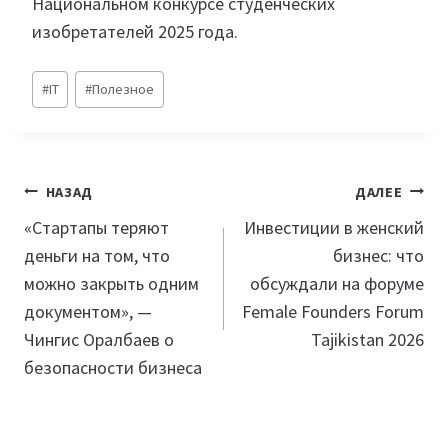
Национальном конкурсе студенческих
изобретателей 2025 года.
Метки
#
IT
#
Полезное
записи:
Навигация
НАЗАД
ДАЛЕЕ
по
«Стартапы теряют
Инвестиции в женский
деньги на том, что
бизнес: что
записям
можно закрыть одним
обсуждали на форуме
документом», —
Female Founders Forum
Чингис Оралбаев о
Tajikistan 2026
безопасности бизнеса