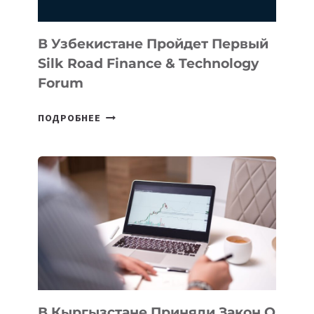
В Узбекистане Пройдет Первый
Silk Road Finance & Technology
Forum
В
ПОДРОБНЕЕ
УЗБЕКИСТАНЕ
ПРОЙДЕТ
ПЕРВЫЙ
SILK
ROAD
FINANCE
&
TECHNOLOGY
FORUM
В Кыргызстане Приняли Закон О