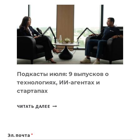
ВЫБРАТЬ
К
УЧЕБНОМУ
ГОДУ
2026:
10
ЛУЧШИХ
МОДЕЛЕЙ
ДЛЯ
УЧЕБЫ
Подкасты июля: 9 выпусков о
технологиях, ИИ-агентах и
стартапах
ПОДКАСТЫ
ЧИТАТЬ ДАЛЕЕ
ИЮЛЯ:
9
ВЫПУСКОВ
Эл. почта
*
О