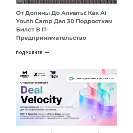
От Долины До Алматы: Как AI
Youth Camp Дал 30 Подросткам
Билет В IT-
Предпринимательство
ОТ
ПОДРОБНЕЕ
ДОЛИНЫ
ДО
АЛМАТЫ:
КАК
AI
YOUTH
CAMP
ДАЛ
30
ПОДРОСТКАМ
БИЛЕТ