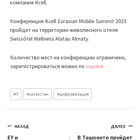
компания Kcell.
Конференция Kcell Eurasian Mobile Summit 2023
пройдет на территории живописного отеля
Swissôtel Wellness Alatau Almaty.
Количество мест на конференцию ограничено,
зарегистрироваться можно по
ссылке
.
Метки
#
IT
#
казахстан
#
цифровизация
записи:
Навигация
НАЗАД
ДАЛЕЕ
по
EY и
В Ташкенте пройдет