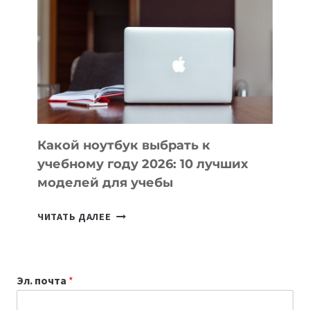
ВАЙБКОДИНГА,
КОТОРЫЕ
ПОМОГАЮТ
СОЗДАВАТЬ
ПРОДУКТЫ
БЕЗ
СЛОЖНОГО
КОДА
Какой ноутбук выбрать к
учебному году 2026: 10 лучших
моделей для учебы
КАКОЙ
ЧИТАТЬ ДАЛЕЕ
НОУТБУК
ВЫБРАТЬ
К
Эл. почта
*
УЧЕБНОМУ
ГОДУ