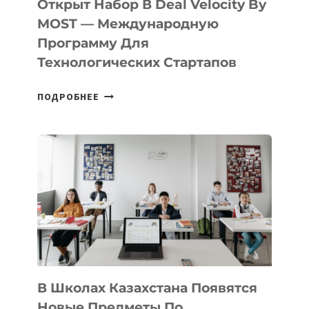
Открыт Набор В Deal Velocity By
В
MOST — Международную
IT-
Программу Для
ПРЕДПРИНИМАТЕЛЬСТВО
Технологических Стартапов
ОТКРЫТ
ПОДРОБНЕЕ
НАБОР
В
DEAL
VELOCITY
BY
MOST
—
МЕЖДУНАРОДНУЮ
ПРОГРАММУ
ДЛЯ
ТЕХНОЛОГИЧЕСКИХ
В Школах Казахстана Появятся
СТАРТАПОВ
Новые Предметы По