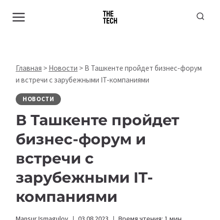
Перейти
к
содержимому
Главная
>
Новости
>
В Ташкенте пройдет бизнес-форум
и встречи с зарубежными IT-компаниями
НОВОСТИ
В Ташкенте пройдет
бизнес-форум и
встречи с
зарубежными IT-
компаниями
Mansur Ismagulov
03.08.2023
Время чтения:
1
мин