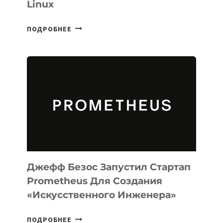
Linux
META
ПОДРОБНЕЕ
ВЫПУСТИЛА
ИИ-
АГЕНТА
MUSE
CODE
ДЛЯ
ПРОГРАММИРОВАНИЯ
НА
MACOS
И
LINUX
Джефф Безос Запустил Стартап
Prometheus Для Создания
«искусственного Инженера»
ДЖЕФФ
ПОДРОБНЕЕ