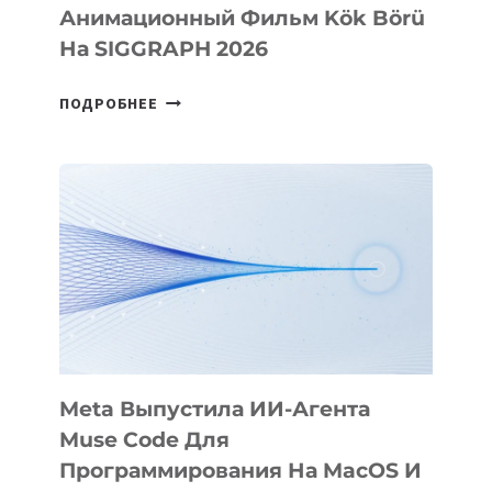
Анимационный Фильм Kök Börü
На SIGGRAPH 2026
HIGGSFIELD
ПОДРОБНЕЕ
ПРЕЗЕНТОВАЛА
АНИМАЦИОННЫЙ
ФИЛЬМ
KÖK
BÖRÜ
НА
SIGGRAPH
2026
Meta Выпустила ИИ-Агента
Muse Code Для
Программирования На MacOS И