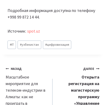
Подробная информация доступна по телефону
+998 99 872 14 44.
Источник:
spot.uz
Метки
#
IT
#
узбекистан
#
цифровизация
записи:
Навигация
НАЗАД
ДАЛЕЕ
по
Масштабное
Открыта
мероприятие для
регистрация на
записям
телеком-индустрии в
магистерскую
Алматы: как не
программу
проиграть в
«Управление