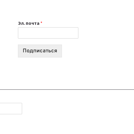
НОУТБУК
ВЫБРАТЬ
К
Эл. почта
*
УЧЕБНОМУ
ГОДУ
2026:
10
Подписаться
ЛУЧШИХ
МОДЕЛЕЙ
ДЛЯ
УЧЕБЫ