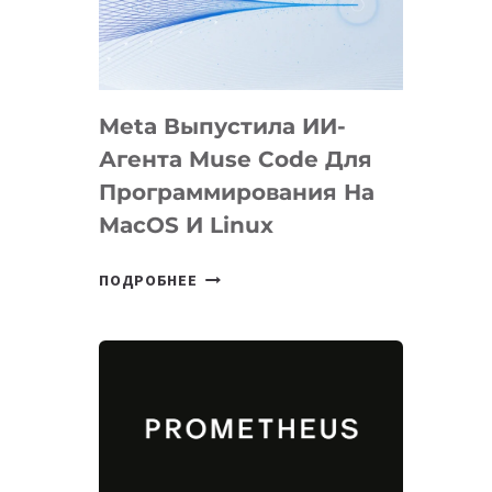
НА
SIGGRAPH
2026
Meta Выпустила ИИ-
Агента Muse Code Для
Программирования На
MacOS И Linux
META
ПОДРОБНЕЕ
ВЫПУСТИЛА
ИИ-
АГЕНТА
MUSE
CODE
ДЛЯ
ПРОГРАММИРОВАНИЯ