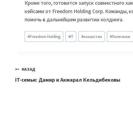
Кроме того, готовится запуск совместного ха
кейсами от Freedom Holding Corp. Команды, 
помочь в дальнейшем развитии холдинга.
Метки
#
Freedom Holding
#
IT
#
казахстан
#
Полезное
записи:
Навигация
НАЗАД
IT-семьи: Дамир и Акмарал Кельдибековы
по
записям