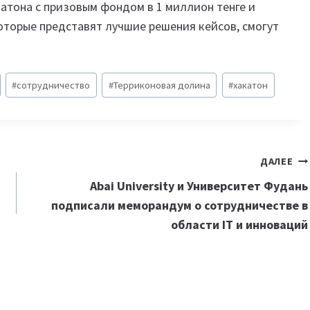
катона с призовым фондом в 1 миллион тенге и
которые представят лучшие решения кейсов, смогут
#
сотрудничество
#
Терриконовая долина
#
хакатон
ДАЛЕЕ
Abai University и Университет Фудань
подписали меморандум о сотрудничестве в
области IT и инноваций