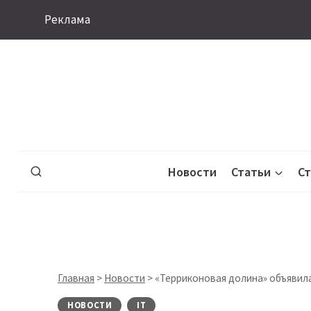
Перейти
Реклама
к
содержимому
Новости
Статьи
С
Главная
>
Новости
>
«Терриконовая долина» объявила
НОВОСТИ
IT