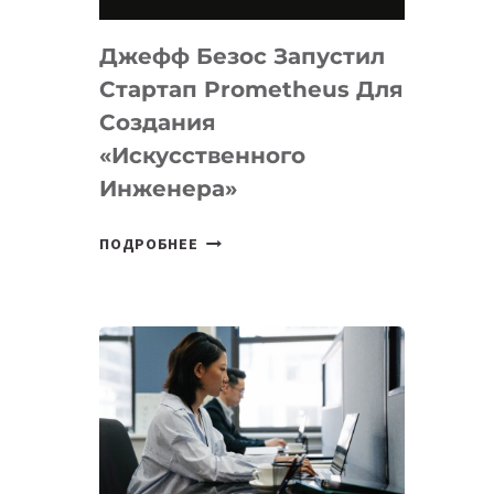
НА
MACOS
Джефф Безос Запустил
И
LINUX
Стартап Prometheus Для
Создания
«искусственного
Инженера»
ДЖЕФФ
ПОДРОБНЕЕ
БЕЗОС
ЗАПУСТИЛ
СТАРТАП
PROMETHEUS
ДЛЯ
СОЗДАНИЯ
«ИСКУССТВЕННОГО
ИНЖЕНЕРА»