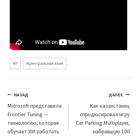
Метки
#
IT
#
Центральная азия
записи:
Навигация
НАЗАД
ДАЛЕЕ
по
Microsoft представила
Как казахстанец
Frontier Tuning —
спродюсировал игру
записям
технологию, которая
Car Parking Multiplayer,
обучает ИИ работать
набравшую 100