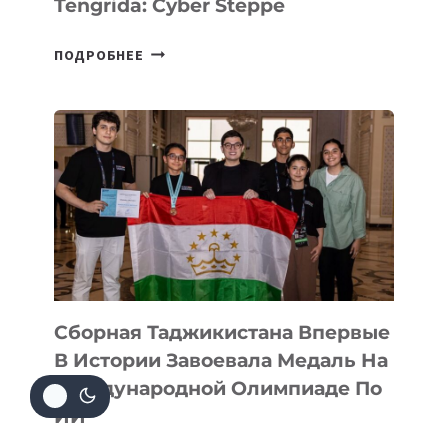
Tengrida: Cyber Steppe
НА
ПОДРОБНЕЕ
COMIC
CON
ASTANA
ПРЕДСТАВИЛИ
АРТ-
ФИЛЬМ
TENGRIDA:
CYBER
STEPPE
Сборная Таджикистана Впервые
В Истории Завоевала Медаль На
Международной Олимпиаде По
ИИ