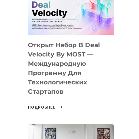
AI
YOUTH
CAMP
ДАЛ
30
Открыт Набор В Deal
ПОДРОСТКАМ
БИЛЕТ
Velocity By MOST —
В
Международную
IT-
Программу Для
ПРЕДПРИНИМАТЕЛЬСТВО
Технологических
Стартапов
ОТКРЫТ
ПОДРОБНЕЕ
НАБОР
В
DEAL
VELOCITY