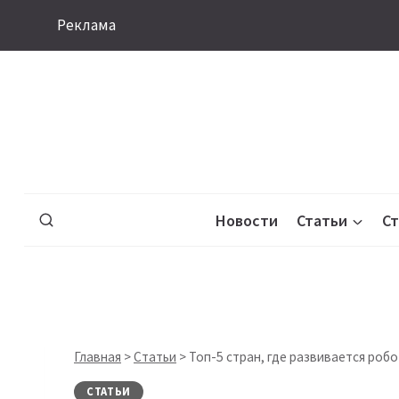
Перейти
Реклама
к
содержимому
Новости
Статьи
С
Главная
>
Статьи
>
Топ-5 стран, где развивается роб
СТАТЬИ