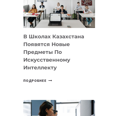
BY
MOST
—
МЕЖДУНАРОДНУЮ
ПРОГРАММУ
В Школах Казахстана
ДЛЯ
ТЕХНОЛОГИЧЕСКИХ
Появятся Новые
СТАРТАПОВ
Предметы По
Искусственному
Интеллекту
В
ПОДРОБНЕЕ
ШКОЛАХ
КАЗАХСТАНА
ПОЯВЯТСЯ
НОВЫЕ
ПРЕДМЕТЫ