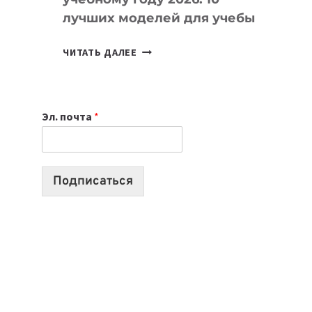
лучших моделей для учебы
КАКОЙ
ЧИТАТЬ ДАЛЕЕ
НОУТБУК
ВЫБРАТЬ
К
Эл. почта
*
УЧЕБНОМУ
ГОДУ
2026:
10
Подписаться
ЛУЧШИХ
МОДЕЛЕЙ
ДЛЯ
УЧЕБЫ