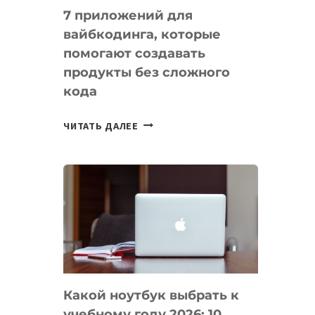
7 приложений для
вайбкодинга, которые
помогают создавать
продукты без сложного
кода
7
ЧИТАТЬ ДАЛЕЕ
ПРИЛОЖЕНИЙ
ДЛЯ
ВАЙБКОДИНГА,
КОТОРЫЕ
ПОМОГАЮТ
СОЗДАВАТЬ
ПРОДУКТЫ
БЕЗ
СЛОЖНОГО
Какой ноутбук выбрать к
КОДА
учебному году 2026: 10