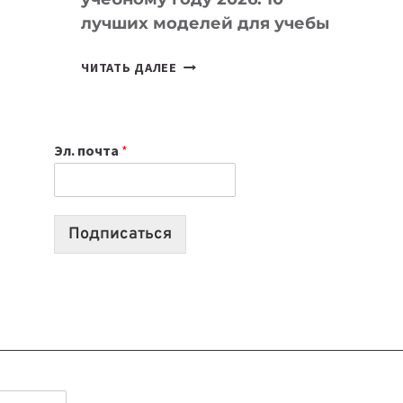
лучших моделей для учебы
КАКОЙ
ЧИТАТЬ ДАЛЕЕ
НОУТБУК
ВЫБРАТЬ
К
Эл. почта
*
УЧЕБНОМУ
ГОДУ
2026:
10
Подписаться
ЛУЧШИХ
МОДЕЛЕЙ
ДЛЯ
УЧЕБЫ