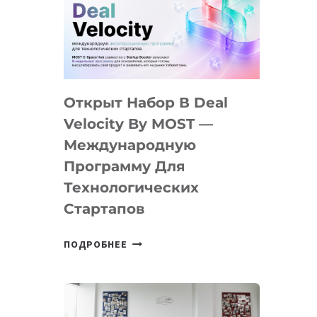
AI
YOUTH
CAMP
ДАЛ
30
Открыт Набор В Deal
ПОДРОСТКАМ
БИЛЕТ
Velocity By MOST —
В
Международную
IT-
Программу Для
ПРЕДПРИНИМАТЕЛЬСТВО
Технологических
Стартапов
ОТКРЫТ
ПОДРОБНЕЕ
НАБОР
В
DEAL
VELOCITY