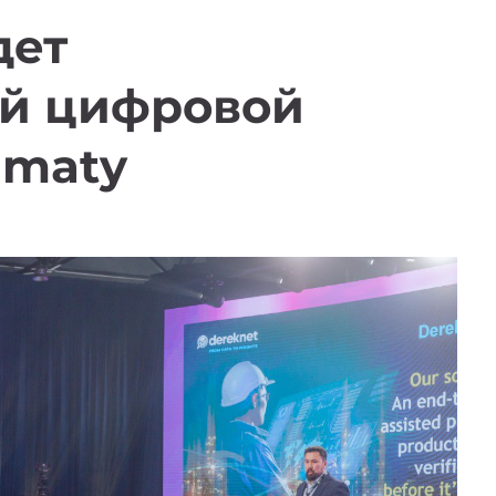
дет
й цифровой
lmaty