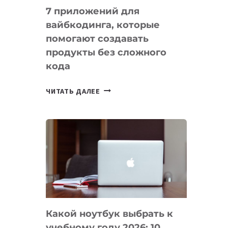
7 приложений для
вайбкодинга, которые
помогают создавать
продукты без сложного
кода
7
ЧИТАТЬ ДАЛЕЕ
ПРИЛОЖЕНИЙ
ДЛЯ
ВАЙБКОДИНГА,
КОТОРЫЕ
ПОМОГАЮТ
СОЗДАВАТЬ
ПРОДУКТЫ
БЕЗ
СЛОЖНОГО
Какой ноутбук выбрать к
КОДА
учебному году 2026: 10