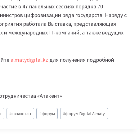
частие в 47 панельных сессиях порядка 70
 министров цифровизации ряда государств. Наряду с
оприятия работала Выставка, представляющая
х и международных IT-компаний, а также ведущих
айте
almatydigital.kz
для получения подробной
сотрудничества «Атакент»
ы
#
казахстан
#
форум
#
форум Digital Almaty