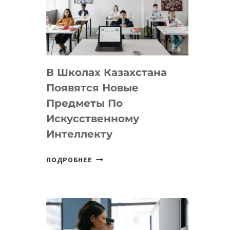
BY
MOST
—
МЕЖДУНАРОДНУЮ
ПРОГРАММУ
В Школах Казахстана
ДЛЯ
ТЕХНОЛОГИЧЕСКИХ
Появятся Новые
СТАРТАПОВ
Предметы По
Искусственному
Интеллекту
В
ПОДРОБНЕЕ
ШКОЛАХ
КАЗАХСТАНА
ПОЯВЯТСЯ
НОВЫЕ
ПРЕДМЕТЫ