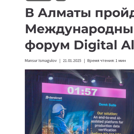
В Алматы прой
Международны
форум Digital A
Mansur Ismagulov
21.01.2025
Время чтения:
1
мин