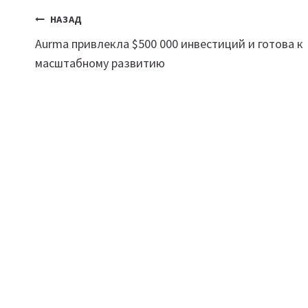
Навигация
НАЗАД
Aurma привлекла $500 000 инвестиций и готова к
по
масштабному развитию
записям