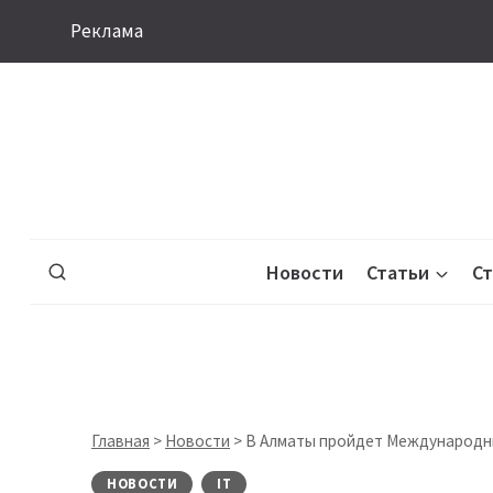
Перейти
Реклама
к
содержимому
Новости
Статьи
С
Главная
>
Новости
>
В Алматы пройдет Международны
НОВОСТИ
IT