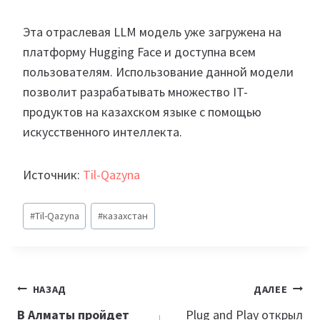
Эта отраслевая LLM модель уже загружена на
платформу Hugging Face и доступна всем
пользователям. Использование данной модели
позволит разрабатывать множество IT-
продуктов на казахском языке с помощью
искусственного интеллекта.
Источник:
Til-Qazyna
Метки
#
Til-Qazyna
#
казахстан
записи:
Навигация
НАЗАД
ДАЛЕЕ
по
В Алматы пройдет
Plug and Play открыл