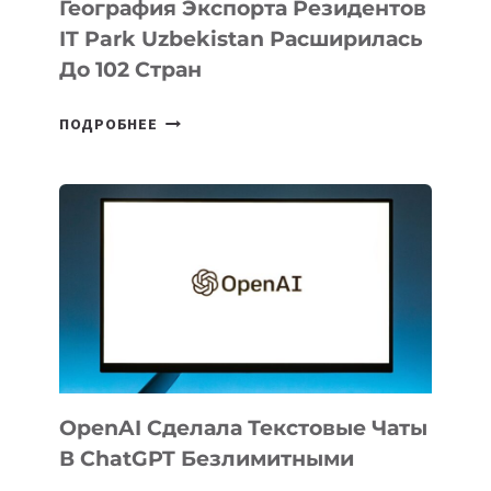
География Экспорта Резидентов
IT Park Uzbekistan Расширилась
До 102 Стран
ГЕОГРАФИЯ
ПОДРОБНЕЕ
ЭКСПОРТА
РЕЗИДЕНТОВ
IT
PARK
UZBEKISTAN
РАСШИРИЛАСЬ
ДО
102
СТРАН
OpenAI Сделала Текстовые Чаты
В ChatGPT Безлимитными