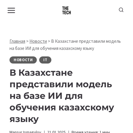
Перейти
к
содержимому
Главная
>
Новости
>
В Казахстане представили модель
на базе ИИ для обучения казахскому языку
НОВОСТИ
IT
В Казахстане
представили модель
на базе ИИ для
обучения казахскому
языку
Mansur Ismagulov
21.01.2025
Время чтения:
1
мин