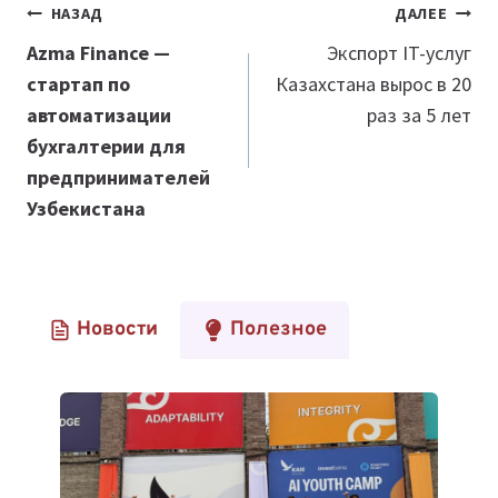
Навигация
НАЗАД
ДАЛЕЕ
по
Azma Finance —
Экспорт IT-услуг
стартап по
Казахстана вырос в 20
записям
автоматизации
раз за 5 лет
бухгалтерии для
предпринимателей
Узбекистана
Новости
Полезное