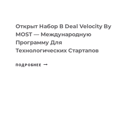
ДАЛ
30
ПОДРОСТКАМ
БИЛЕТ
Открыт Набор В Deal Velocity By
В
MOST — Международную
IT-
Программу Для
ПРЕДПРИНИМАТЕЛЬСТВО
Технологических Стартапов
ОТКРЫТ
ПОДРОБНЕЕ
НАБОР
В
DEAL
VELOCITY
BY
MOST
—
МЕЖДУНАРОДНУЮ
ПРОГРАММУ