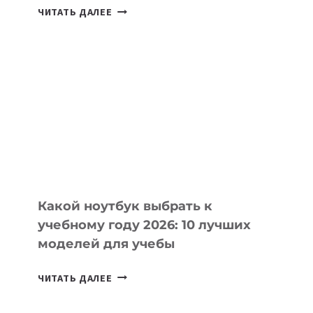
7
ЧИТАТЬ ДАЛЕЕ
ПРИЛОЖЕНИЙ
ДЛЯ
ВАЙБКОДИНГА,
КОТОРЫЕ
ПОМОГАЮТ
СОЗДАВАТЬ
ПРОДУКТЫ
БЕЗ
СЛОЖНОГО
КОДА
Какой ноутбук выбрать к
учебному году 2026: 10 лучших
моделей для учебы
КАКОЙ
ЧИТАТЬ ДАЛЕЕ
НОУТБУК
ВЫБРАТЬ