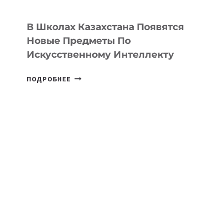
ДЛЯ
ТЕХНОЛОГИЧЕСКИХ
В Школах Казахстана Появятся
СТАРТАПОВ
Новые Предметы По
Искусственному Интеллекту
В
ПОДРОБНЕЕ
ШКОЛАХ
КАЗАХСТАНА
ПОЯВЯТСЯ
НОВЫЕ
ПРЕДМЕТЫ
ПО
ИСКУССТВЕННОМУ
ИНТЕЛЛЕКТУ