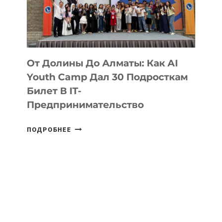
От Долины До Алматы: Как AI
Youth Camp Дал 30 Подросткам
Билет В IT-
Предпринимательство
ОТ
ПОДРОБНЕЕ
ДОЛИНЫ
ДО
АЛМАТЫ:
КАК
AI
YOUTH
CAMP