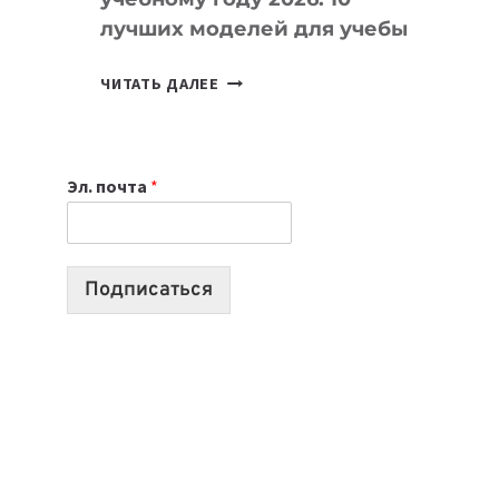
лучших моделей для учебы
КАКОЙ
ЧИТАТЬ ДАЛЕЕ
НОУТБУК
ВЫБРАТЬ
К
Эл. почта
*
УЧЕБНОМУ
ГОДУ
2026:
10
Подписаться
ЛУЧШИХ
МОДЕЛЕЙ
ДЛЯ
УЧЕБЫ