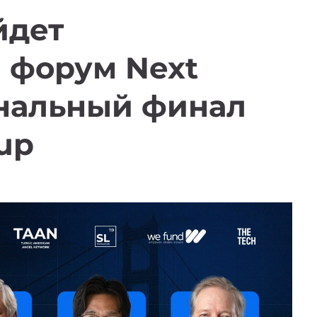
йдет
 форум Next
ональный финал
up