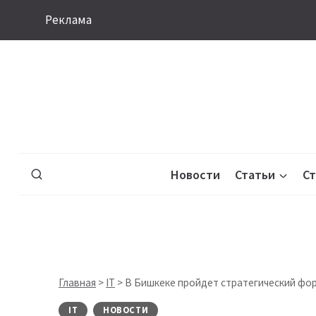
Перейти
Реклама
к
содержимому
Новости
Статьи
С
Главная
>
IT
>
В Бишкеке пройдет стратегический фору
IT
НОВОСТИ