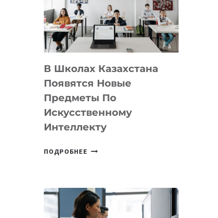
BY
MOST
—
МЕЖДУНАРОДНУЮ
ПРОГРАММУ
В Школах Казахстана
ДЛЯ
ТЕХНОЛОГИЧЕСКИХ
Появятся Новые
СТАРТАПОВ
Предметы По
Искусственному
Интеллекту
В
ПОДРОБНЕЕ
ШКОЛАХ
КАЗАХСТАНА
ПОЯВЯТСЯ
НОВЫЕ
ПРЕДМЕТЫ