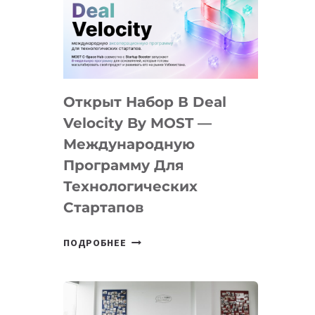
AI
YOUTH
CAMP
ДАЛ
30
Открыт Набор В Deal
ПОДРОСТКАМ
БИЛЕТ
Velocity By MOST —
В
Международную
IT-
Программу Для
ПРЕДПРИНИМАТЕЛЬСТВО
Технологических
Стартапов
ОТКРЫТ
ПОДРОБНЕЕ
НАБОР
В
DEAL
VELOCITY