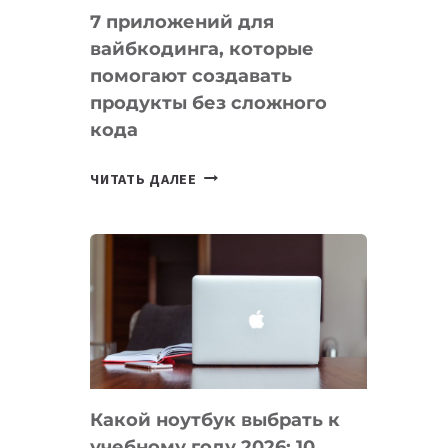
7 приложений для
вайбкодинга, которые
помогают создавать
продукты без сложного
кода
7
ЧИТАТЬ ДАЛЕЕ
ПРИЛОЖЕНИЙ
ДЛЯ
ВАЙБКОДИНГА,
КОТОРЫЕ
ПОМОГАЮТ
СОЗДАВАТЬ
ПРОДУКТЫ
БЕЗ
СЛОЖНОГО
Какой ноутбук выбрать к
КОДА
учебному году 2026: 10