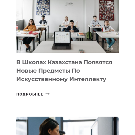
VELOCITY
BY
MOST
—
МЕЖДУНАРОДНУЮ
ПРОГРАММУ
ДЛЯ
ТЕХНОЛОГИЧЕСКИХ
В Школах Казахстана Появятся
СТАРТАПОВ
Новые Предметы По
Искусственному Интеллекту
В
ПОДРОБНЕЕ
ШКОЛАХ
КАЗАХСТАНА
ПОЯВЯТСЯ
НОВЫЕ
ПРЕДМЕТЫ