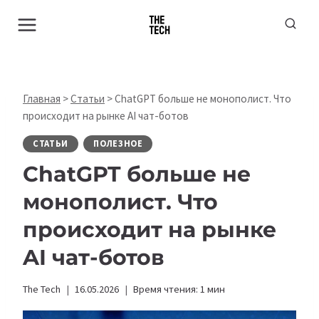
Перейти
к
содержимому
Главная
>
Статьи
>
ChatGPT больше не монополист. Что
происходит на рынке AI чат-ботов
СТАТЬИ
ПОЛЕЗНОЕ
ChatGPT больше не
монополист. Что
происходит на рынке
AI чат-ботов
The Tech
16.05.2026
Время чтения:
1
мин