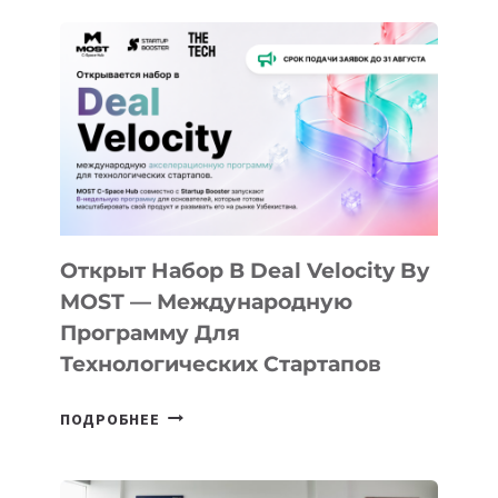
ДО
АЛМАТЫ:
КАК
AI
YOUTH
CAMP
ДАЛ
30
ПОДРОСТКАМ
БИЛЕТ
Открыт Набор В Deal Velocity By
В
MOST — Международную
IT-
Программу Для
ПРЕДПРИНИМАТЕЛЬСТВО
Технологических Стартапов
ОТКРЫТ
ПОДРОБНЕЕ
НАБОР
В
DEAL