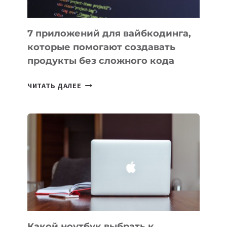
7 приложений для вайбкодинга,
которые помогают создавать
продукты без сложного кода
7
ЧИТАТЬ ДАЛЕЕ
ПРИЛОЖЕНИЙ
ДЛЯ
ВАЙБКОДИНГА,
КОТОРЫЕ
ПОМОГАЮТ
СОЗДАВАТЬ
ПРОДУКТЫ
БЕЗ
СЛОЖНОГО
КОДА
Какой ноутбук выбрать к