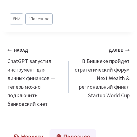
Метки
#
ИИ
#
Полезное
записи:
Навигация
НАЗАД
ДАЛЕЕ
по
ChatGPT запустил
В Бишкеке пройдет
инструмент для
стратегический форум
записям
личных финансов —
Next Wealth &
теперь можно
региональный финал
подключить
Startup World Cup
банковский счет