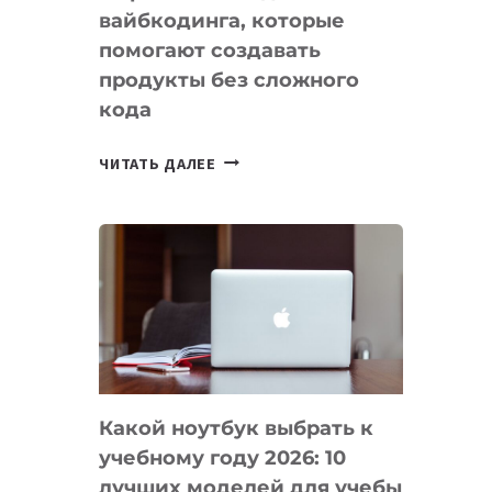
вайбкодинга, которые
помогают создавать
продукты без сложного
кода
7
ЧИТАТЬ ДАЛЕЕ
ПРИЛОЖЕНИЙ
ДЛЯ
ВАЙБКОДИНГА,
КОТОРЫЕ
ПОМОГАЮТ
СОЗДАВАТЬ
ПРОДУКТЫ
БЕЗ
СЛОЖНОГО
Какой ноутбук выбрать к
КОДА
учебному году 2026: 10
лучших моделей для учебы