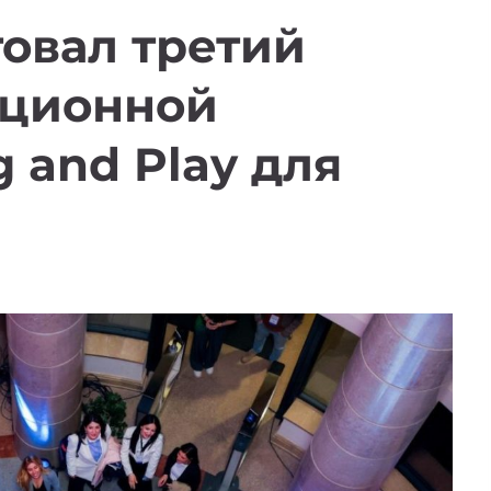
товал третий
ационной
 and Play для