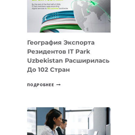
ПРЕДМЕТЫ
ПО
ИСКУССТВЕННОМУ
ИНТЕЛЛЕКТУ
География Экспорта
Резидентов IT Park
Uzbekistan Расширилась
До 102 Стран
ГЕОГРАФИЯ
ПОДРОБНЕЕ
ЭКСПОРТА
РЕЗИДЕНТОВ
IT
PARK
UZBEKISTAN
РАСШИРИЛАСЬ