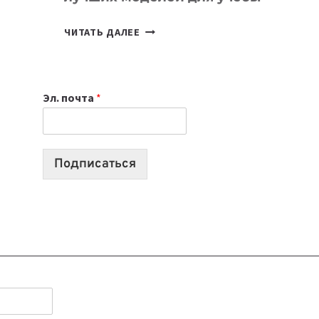
КАКОЙ
ЧИТАТЬ ДАЛЕЕ
НОУТБУК
ВЫБРАТЬ
К
Эл. почта
*
УЧЕБНОМУ
ГОДУ
2026:
10
Подписаться
ЛУЧШИХ
МОДЕЛЕЙ
ДЛЯ
УЧЕБЫ