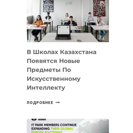
DEAL
VELOCITY
BY
MOST
—
МЕЖДУНАРОДНУЮ
ПРОГРАММУ
В Школах Казахстана
ДЛЯ
ТЕХНОЛОГИЧЕСКИХ
Появятся Новые
СТАРТАПОВ
Предметы По
Искусственному
Интеллекту
В
ПОДРОБНЕЕ
ШКОЛАХ
КАЗАХСТАНА
ПОЯВЯТСЯ
НОВЫЕ