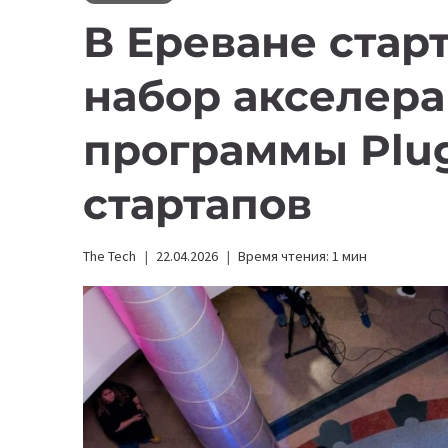
В Ереване стар
набор акселер
программы Plug
стартапов
The Tech
22.04.2026
Время чтения:
1
мин