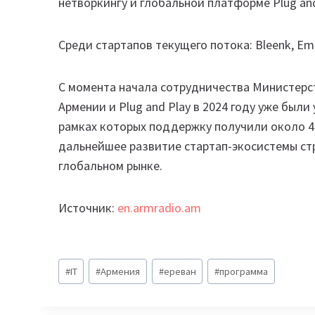
нетворкингу и глобальной платформе Plug and
Среди стартапов текущего потока: Bleenk, Empy
С момента начала сотрудничества Министер
Армении и Plug and Play в 2024 году уже был
рамках которых поддержку получили около 4
дальнейшее развитие стартап-экосистемы ст
глобальном рынке.
Источник:
en.armradio.am
Метки
#
IT
#
Армения
#
ереван
#
программа
записи: