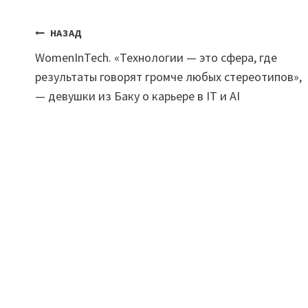
Навигация
НАЗАД
WomenInTech. «Технологии — это сфера, где
по
результаты говорят громче любых стереотипов»,
записям
— девушки из Баку о карьере в IT и AI