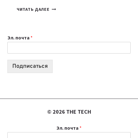
КАКОЙ
ЧИТАТЬ ДАЛЕЕ
НОУТБУК
ВЫБРАТЬ
К
Эл. почта
*
УЧЕБНОМУ
ГОДУ
2026:
10
Подписаться
ЛУЧШИХ
МОДЕЛЕЙ
ДЛЯ
УЧЕБЫ
© 2026 THE TECH
Эл. почта
*