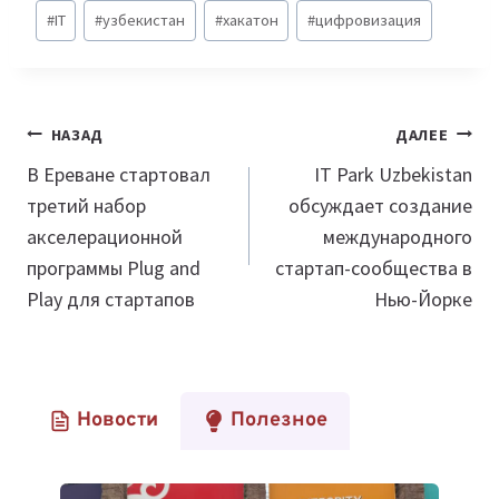
Метки
#
IT
#
узбекистан
#
хакатон
#
цифровизация
записи:
Навигация
НАЗАД
ДАЛЕЕ
по
В Ереване стартовал
IT Park Uzbekistan
третий набор
обсуждает создание
записям
акселерационной
международного
программы Plug and
стартап-сообщества в
Play для стартапов
Нью-Йорке
Новости
Полезное