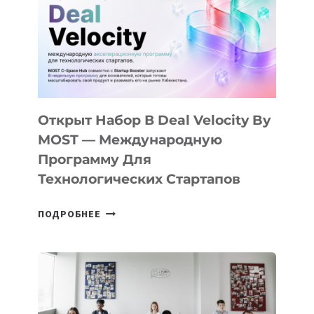
AI
YOUTH
CAMP
ДАЛ
30
ПОДРОСТКАМ
БИЛЕТ
Открыт Набор В Deal Velocity By
В
MOST — Международную
IT-
Программу Для
ПРЕДПРИНИМАТЕЛЬСТВО
Технологических Стартапов
ОТКРЫТ
ПОДРОБНЕЕ
НАБОР
В
DEAL
VELOCITY
BY