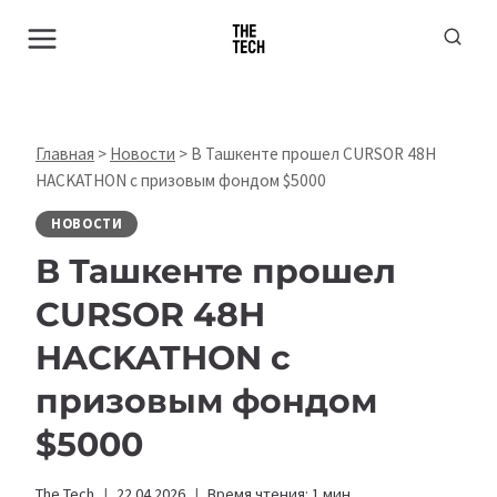
Перейти
к
содержимому
Главная
>
Новости
>
В Ташкенте прошел CURSOR 48H
HACKATHON с призовым фондом $5000
НОВОСТИ
В Ташкенте прошел
CURSOR 48H
HACKATHON с
призовым фондом
$5000
The Tech
22.04.2026
Время чтения:
1
мин