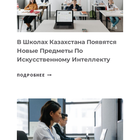
MOST
—
МЕЖДУНАРОДНУЮ
ПРОГРАММУ
ДЛЯ
ТЕХНОЛОГИЧЕСКИХ
В Школах Казахстана Появятся
СТАРТАПОВ
Новые Предметы По
Искусственному Интеллекту
В
ПОДРОБНЕЕ
ШКОЛАХ
КАЗАХСТАНА
ПОЯВЯТСЯ
НОВЫЕ
ПРЕДМЕТЫ
ПО
ИСКУССТВЕННОМУ
ИНТЕЛЛЕКТУ