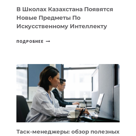
ТЕХНОЛОГИЧЕСКИХ
В Школах Казахстана Появятся
СТАРТАПОВ
Новые Предметы По
Искусственному Интеллекту
В
ПОДРОБНЕЕ
ШКОЛАХ
КАЗАХСТАНА
ПОЯВЯТСЯ
НОВЫЕ
ПРЕДМЕТЫ
ПО
ИСКУССТВЕННОМУ
ИНТЕЛЛЕКТУ
Таск-менеджеры: обзор полезных