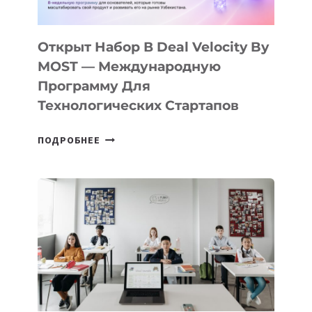
30
ПОДРОСТКАМ
БИЛЕТ
Открыт Набор В Deal Velocity By
В
MOST — Международную
IT-
Программу Для
ПРЕДПРИНИМАТЕЛЬСТВО
Технологических Стартапов
ОТКРЫТ
ПОДРОБНЕЕ
НАБОР
В
DEAL
VELOCITY
BY
MOST
—
МЕЖДУНАРОДНУЮ
ПРОГРАММУ
ДЛЯ