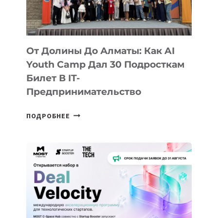
От Долины До Алматы: Как AI
Youth Camp Дал 30 Подросткам
Билет В IT-
Предпринимательство
ОТ
ПОДРОБНЕЕ
ДОЛИНЫ
ДО
АЛМАТЫ:
КАК
AI
YOUTH
CAMP
ДАЛ