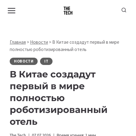
Перейти
к
содержимому
Главная
>
Новости
>
В Китае создадут первый в мире
полностью роботизированный отель
НОВОСТИ
IT
В Китае создадут
первый в мире
полностью
роботизированный
отель
The Tech
07.07.2026
Время чтения:
1
мин