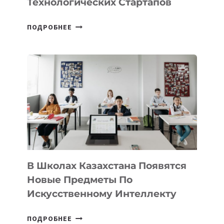
Технологических Стартапов
ОТКРЫТ
ПОДРОБНЕЕ
НАБОР
В
DEAL
VELOCITY
BY
MOST
—
МЕЖДУНАРОДНУЮ
ПРОГРАММУ
ДЛЯ
ТЕХНОЛОГИЧЕСКИХ
В Школах Казахстана Появятся
СТАРТАПОВ
Новые Предметы По
Искусственному Интеллекту
В
ПОДРОБНЕЕ