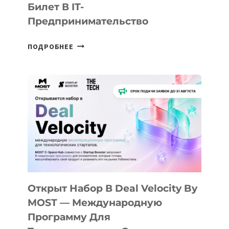
Билет В IT-
Предпринимательство
ОТ
ПОДРОБНЕЕ
ДОЛИНЫ
ДО
АЛМАТЫ:
КАК
AI
YOUTH
CAMP
ДАЛ
30
ПОДРОСТКАМ
БИЛЕТ
Открыт Набор В Deal Velocity By
В
MOST — Международную
IT-
Программу Для
ПРЕДПРИНИМАТЕЛЬСТВО