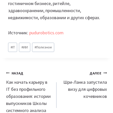
гостиничном бизнесе, ритейле,
здравоохранении, промышленности,
недвижимости, образовании и других сферах.
Источник:
pudurobotics.com
Метки
#
IT
#
ИИ
#
Полезное
записи:
Навигация
НАЗАД
ДАЛЕЕ
по
Как начать карьеру в
Шри-Ланка запустила
IT без профильного
визу для цифровых
записям
образования: истории
кочевников
выпускников Школы
системного анализа