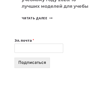
лучших моделей для учебы
КАКОЙ
ЧИТАТЬ ДАЛЕЕ
НОУТБУК
ВЫБРАТЬ
К
Эл. почта
*
УЧЕБНОМУ
ГОДУ
2026:
10
Подписаться
ЛУЧШИХ
МОДЕЛЕЙ
ДЛЯ
УЧЕБЫ