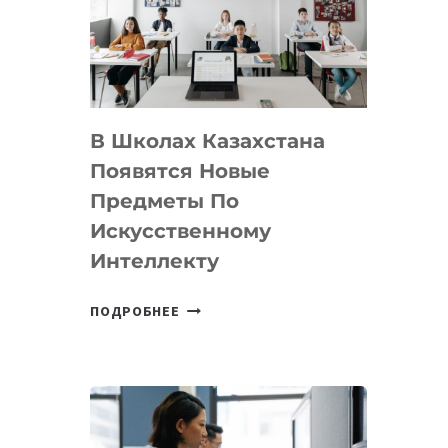
BY
MOST
—
МЕЖДУНАРОДНУЮ
ПРОГРАММУ
В Школах Казахстана
ДЛЯ
ТЕХНОЛОГИЧЕСКИХ
Появятся Новые
СТАРТАПОВ
Предметы По
Искусственному
Интеллекту
В
ПОДРОБНЕЕ
ШКОЛАХ
КАЗАХСТАНА
ПОЯВЯТСЯ
НОВЫЕ
ПРЕДМЕТЫ