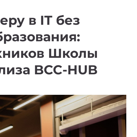
еру в IT без
бразования:
кников Школы
ализа BCC-HUB