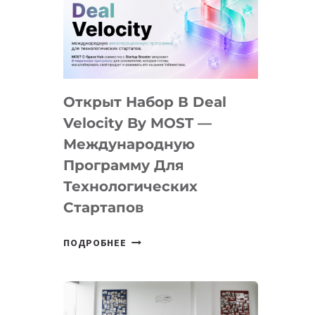
AI
YOUTH
CAMP
ДАЛ
30
Открыт Набор В Deal
ПОДРОСТКАМ
БИЛЕТ
Velocity By MOST —
В
Международную
IT-
Программу Для
ПРЕДПРИНИМАТЕЛЬСТВО
Технологических
Стартапов
ОТКРЫТ
ПОДРОБНЕЕ
НАБОР
В
DEAL
VELOCITY