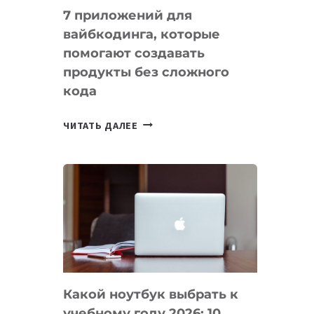
7 приложений для
вайбкодинга, которые
помогают создавать
продукты без сложного
кода
7
ЧИТАТЬ ДАЛЕЕ
ПРИЛОЖЕНИЙ
ДЛЯ
ВАЙБКОДИНГА,
КОТОРЫЕ
ПОМОГАЮТ
СОЗДАВАТЬ
ПРОДУКТЫ
БЕЗ
СЛОЖНОГО
Какой ноутбук выбрать к
КОДА
учебному году 2026: 10