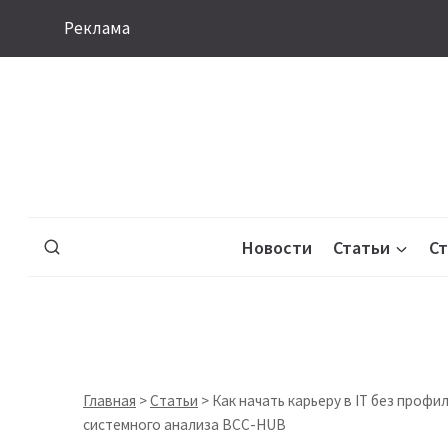
Перейти
Реклама
к
содержимому
Новости
Статьи
С
Главная
>
Статьи
>
Как начать карьеру в IT без проф
системного анализа BCC-HUB