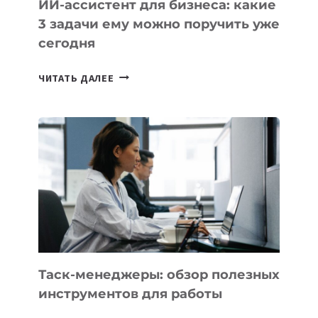
ИИ-ассистент для бизнеса: какие
3 задачи ему можно поручить уже
сегодня
ИИ-
ЧИТАТЬ ДАЛЕЕ
АССИСТЕНТ
ДЛЯ
БИЗНЕСА:
КАКИЕ
3
ЗАДАЧИ
ЕМУ
МОЖНО
ПОРУЧИТЬ
УЖЕ
СЕГОДНЯ
Таск-менеджеры: обзор полезных
инструментов для работы