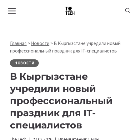
Перейти
к
содержимому
Главная
>
Новости
>
В Кыргызстане учредили новый
профессиональный праздник для IT-специалистов
НОВОСТИ
В Кыргызстане
учредили новый
профессиональный
праздник для IT-
специалистов
The Tech
27.03.2026
Время чтения:
1
мин