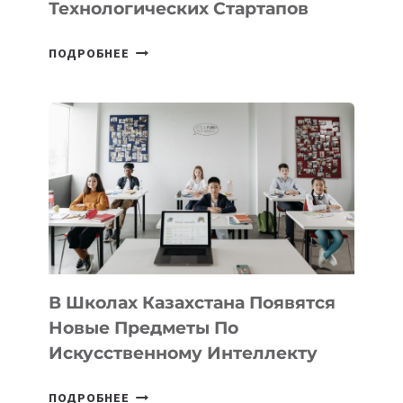
Технологических Стартапов
ОТКРЫТ
ПОДРОБНЕЕ
НАБОР
В
DEAL
VELOCITY
BY
MOST
—
МЕЖДУНАРОДНУЮ
ПРОГРАММУ
ДЛЯ
ТЕХНОЛОГИЧЕСКИХ
В Школах Казахстана Появятся
СТАРТАПОВ
Новые Предметы По
Искусственному Интеллекту
В
ПОДРОБНЕЕ