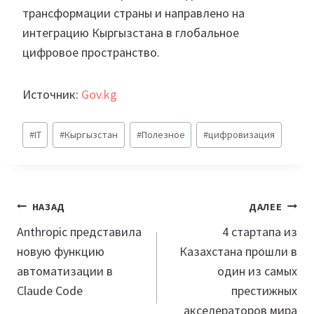
трансформации страны и направлено на
интеграцию Кыргызстана в глобальное
цифровое пространство.
Источник:
Gov.kg
Метки
#
IT
#
Кыргызстан
#
Полезное
#
цифровизация
записи:
Навигация
НАЗАД
ДАЛЕЕ
по
Anthropic представила
4 стартапа из
новую функцию
Казахстана прошли в
записям
автоматизации в
один из самых
Claude Code
престижных
акселераторов мира