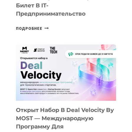
Билет В IT-
Предпринимательство
ОТ
ПОДРОБНЕЕ
ДОЛИНЫ
ДО
АЛМАТЫ:
КАК
AI
YOUTH
CAMP
ДАЛ
30
ПОДРОСТКАМ
БИЛЕТ
Открыт Набор В Deal Velocity By
В
MOST — Международную
IT-
Программу Для
ПРЕДПРИНИМАТЕЛЬСТВО