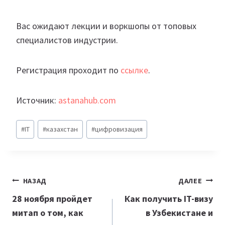
Вас ожидают лекции и воркшопы от топовых
специалистов индустрии.
Регистрация проходит по
ссылке
.
Источник:
astanahub.com
Метки
#
IT
#
казахстан
#
цифровизация
записи:
Навигация
НАЗАД
ДАЛЕЕ
по
28 ноября пройдет
Как получить IT-визу
митап о том, как
в Узбекистане и
записям