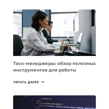
АССИСТЕНТ
ДЛЯ
БИЗНЕСА:
КАКИЕ
3
ЗАДАЧИ
ЕМУ
МОЖНО
ПОРУЧИТЬ
УЖЕ
СЕГОДНЯ
Таск-менеджеры: обзор полезных
инструментов для работы
ТАСК-
ЧИТАТЬ ДАЛЕЕ
МЕНЕДЖЕРЫ:
ОБЗОР
ПОЛЕЗНЫХ
ИНСТРУМЕНТОВ