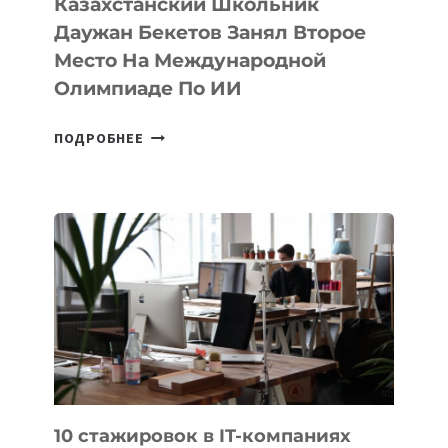
Казахстанский Школьник
Даужан Бекетов Занял Второе
Место На Международной
Олимпиаде По ИИ
КАЗАХСТАНСКИЙ
ПОДРОБНЕЕ
ШКОЛЬНИК
ДАУЖАН
БЕКЕТОВ
ЗАНЯЛ
ВТОРОЕ
МЕСТО
НА
МЕЖДУНАРОДНОЙ
ОЛИМПИАДЕ
ПО
ИИ
10 стажировок в IT-компаниях