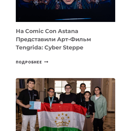
На Comic Con Astana
Представили Арт-Фильм
Tengrida: Cyber Steppe
НА
ПОДРОБНЕЕ
COMIC
CON
ASTANA
ПРЕДСТАВИЛИ
АРТ-
ФИЛЬМ
TENGRIDA:
CYBER
STEPPE