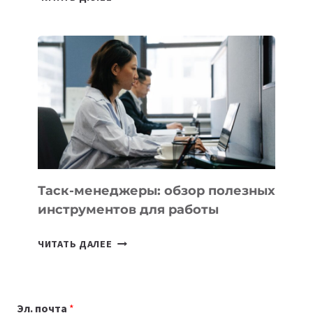
АССИСТЕНТ
ДЛЯ
БИЗНЕСА:
КАКИЕ
3
ЗАДАЧИ
ЕМУ
МОЖНО
ПОРУЧИТЬ
УЖЕ
СЕГОДНЯ
Таск-менеджеры: обзор полезных
инструментов для работы
ТАСК-
ЧИТАТЬ ДАЛЕЕ
МЕНЕДЖЕРЫ:
ОБЗОР
ПОЛЕЗНЫХ
Эл. почта
*
ИНСТРУМЕНТОВ