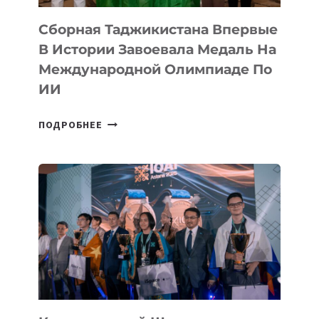
Сборная Таджикистана Впервые
В Истории Завоевала Медаль На
Международной Олимпиаде По
ИИ
СБОРНАЯ
ПОДРОБНЕЕ
ТАДЖИКИСТАНА
ВПЕРВЫЕ
В
ИСТОРИИ
ЗАВОЕВАЛА
МЕДАЛЬ
НА
МЕЖДУНАРОДНОЙ
ОЛИМПИАДЕ
ПО
ИИ