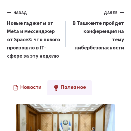
Навигация
НАЗАД
ДАЛЕЕ
по
Новые гаджеты от
В Ташкенте пройдет
Meta и мессенджер
конференция на
записям
от
SpaceX: что нового
тему
произошло в IT-
кибербезопасности
сфере за эту неделю
Новости
Полезное