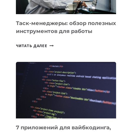
ПОРУЧИТЬ
УЖЕ
СЕГОДНЯ
Таск-менеджеры: обзор полезных
инструментов для работы
ТАСК-
ЧИТАТЬ ДАЛЕЕ
МЕНЕДЖЕРЫ:
ОБЗОР
ПОЛЕЗНЫХ
ИНСТРУМЕНТОВ
ДЛЯ
РАБОТЫ
7 приложений для вайбкодинга,