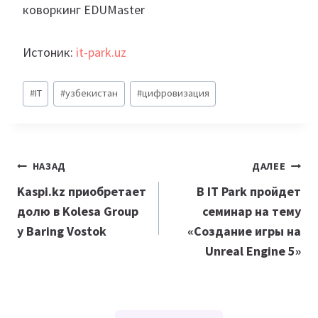
коворкинг EDUMaster
Истоник:
it-park.uz
Метки
#
IT
#
узбекистан
#
цифровизация
записи:
Навигация
НАЗАД
ДАЛЕЕ
по
Kaspi.kz приобретает
В IT Park пройдет
долю в Kolesa Group
семинар на тему
записям
у Baring Vostok
«Создание игры на
Unreal Engine 5»