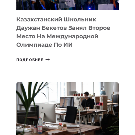
ОЛИМПИАДЕ
ПО
ИИ
Казахстанский Школьник
Даужан Бекетов Занял Второе
Место На Международной
Олимпиаде По ИИ
КАЗАХСТАНСКИЙ
ПОДРОБНЕЕ
ШКОЛЬНИК
ДАУЖАН
БЕКЕТОВ
ЗАНЯЛ
ВТОРОЕ
МЕСТО
НА
МЕЖДУНАРОДНОЙ
ОЛИМПИАДЕ
ПО