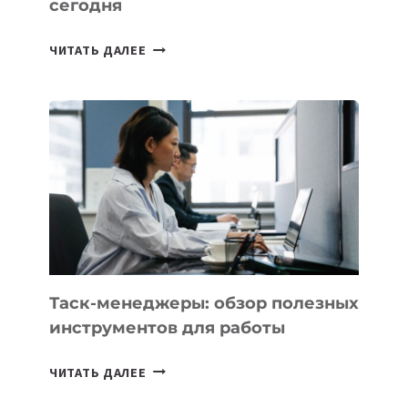
сегодня
ИИ-
ЧИТАТЬ ДАЛЕЕ
АССИСТЕНТ
ДЛЯ
БИЗНЕСА:
КАКИЕ
3
ЗАДАЧИ
ЕМУ
МОЖНО
ПОРУЧИТЬ
УЖЕ
СЕГОДНЯ
Таск-менеджеры: обзор полезных
инструментов для работы
ТАСК-
ЧИТАТЬ ДАЛЕЕ
МЕНЕДЖЕРЫ: