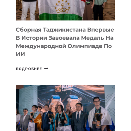
CYBER
STEPPE
Сборная Таджикистана Впервые
В Истории Завоевала Медаль На
Международной Олимпиаде По
ИИ
СБОРНАЯ
ПОДРОБНЕЕ
ТАДЖИКИСТАНА
ВПЕРВЫЕ
В
ИСТОРИИ
ЗАВОЕВАЛА
МЕДАЛЬ
НА
МЕЖДУНАРОДНОЙ